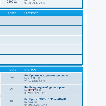
229212
06 Jul 2026, 22:21
POSTS
LAST POST
POSTS
LAST POST
Re: Приемник коротковолновика…
242
V
by
ALLALL
i
20 Jul 2026, 06:56
e
w
Re: Квадратурный детектор на …
21
t
V
by
UR5FFR
h
i
09 May 2021, 09:18
e
e
l
w
Re: Проект SDR с DSP на ADAU1…
86
a
t
V
by
hexx
t
h
i
04 Dec 2024, 12:42