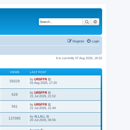
Search
Advanced search
Register
Login
It is currently 07 Aug 2026, 18:32
VIEWS
LAST POST
by
UR5FFR
59329
01 Aug 2026, 17:20
by
UR5FFR
628
21 Jul 2026, 21:52
by
UR5FFR
561
21 Jul 2026, 21:44
by
ALLALL
137095
20 Jul 2026, 06:56
by
svp