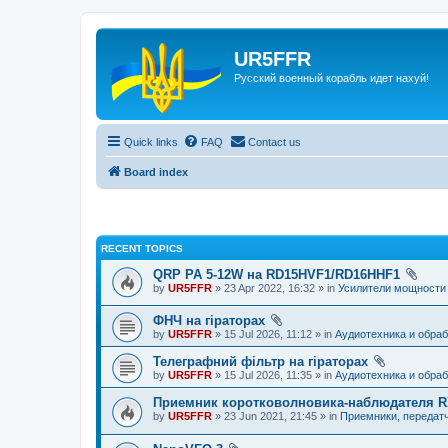
UR5FFR
Русский военный корабль идет нахуй!
Quick links
FAQ
Contact us
Board index
RECENT TOPICS
QRP PA 5-12W на RD15HVF1/RD16HHF1
by
UR5FFR
» 23 Apr 2022, 16:32 » in
Усилители мощности
ФНЧ на гіраторах
by
UR5FFR
» 15 Jul 2026, 11:12 » in
Аудиотехника и обраб
Телеграфний фільтр на гіраторах
by
UR5FFR
» 15 Jul 2026, 11:35 » in
Аудиотехника и обраб
Приемник коротковолновика-наблюдателя 
by
UR5FFR
» 23 Jun 2021, 21:45 » in
Приемники, передат