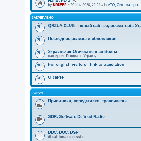
NanoVFO 3
by
UR5FFR
» 20 Nov 2020, 22:24 » in
VFO, Синтезаторы
ЗАКРЕПЛЕНО
QRZUA.CLUB - новый сайт радиоаматорів Ук
Последние релизы и обновления
Украинская Отечественная Война
нападение России на Украину
For english visitors - link to translation
О сайте
FORUM
Приемники, передатчики, трансиверы
SDR: Software Defined Radio
DDC, DUC, DSP
digital signal processing