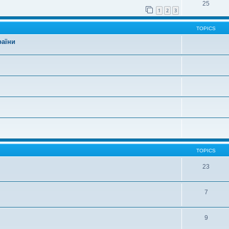
25
1
2
3
TOPICS
раїни
TOPICS
23
7
9