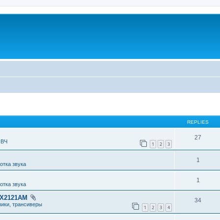
REPLIES
27
 ВЧ
1
2
3
1
отка звука
1
отка звука
RX2121AM
34
чики, трансиверы
1
2
3
4