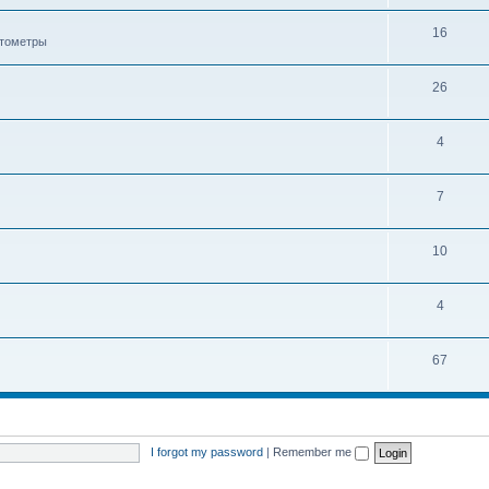
16
ктометры
26
4
7
10
4
67
I forgot my password
|
Remember me