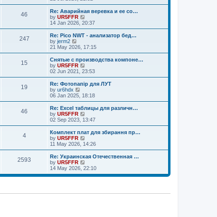
o
e
e
e
s
s
l
w
Re: Аварийная веревка и ее со…
t
t
46
a
t
V
by
UR5FFR
p
t
h
i
14 Jan 2026, 20:37
o
e
e
e
s
s
l
w
Re: Pico NWT - анализатор бед…
t
t
247
a
t
V
by
jerm2
p
t
h
i
21 May 2026, 17:15
o
e
e
e
s
s
l
w
Снятые с производства компоне…
t
t
15
a
t
V
by
UR5FFR
p
t
h
i
02 Jun 2021, 23:53
o
e
e
e
s
s
l
w
Re: Фотопапір для ЛУТ
t
t
19
a
t
V
by
ur6hdx
p
t
h
i
06 Jan 2025, 18:18
o
e
e
e
s
s
l
w
Re: Excel таблицы для различн…
t
t
46
a
t
V
by
UR5FFR
p
t
h
i
02 Sep 2023, 13:47
o
e
e
e
s
s
l
w
Комплект плат для збирання пр…
t
t
4
a
t
V
by
UR5FFR
p
t
h
i
11 May 2026, 14:26
o
e
e
e
s
s
l
w
Re: Украинская Отечественная …
t
t
2593
a
t
V
by
UR5FFR
p
t
h
i
14 May 2026, 22:10
o
e
e
e
s
s
l
w
t
t
a
t
p
t
h
o
e
e
s
s
l
t
t
a
p
t