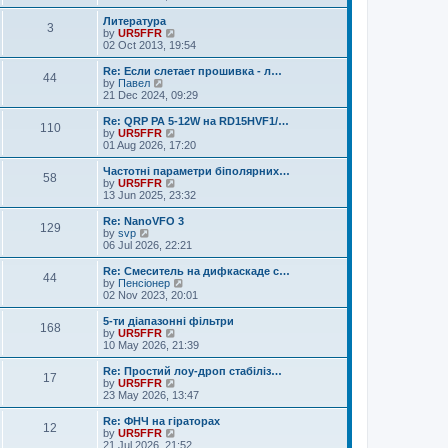
e
e
e
s
l
w
Литература
t
3
a
t
V
by
UR5FFR
p
t
h
i
02 Oct 2013, 19:54
o
e
e
e
s
s
l
w
Re: Если слетает прошивка - л…
t
t
44
a
t
V
by
Павел
p
t
h
i
21 Dec 2024, 09:29
o
e
e
e
s
s
l
w
Re: QRP PA 5-12W на RD15HVF1/…
t
t
110
a
t
V
by
UR5FFR
p
t
h
i
01 Aug 2026, 17:20
o
e
e
e
s
s
l
w
Частотні параметри біполярних…
t
t
58
a
t
V
by
UR5FFR
p
t
h
i
13 Jun 2025, 23:32
o
e
e
e
s
s
l
w
Re: NanoVFO 3
t
t
129
a
t
V
by
svp
p
t
h
i
06 Jul 2026, 22:21
o
e
e
e
s
s
l
w
Re: Смеситель на дифкаскаде с…
t
t
44
a
t
V
by
Пенсіонер
p
t
h
i
02 Nov 2023, 20:01
o
e
e
e
s
s
l
w
5-ти діапазонні фільтри
t
t
168
a
t
V
by
UR5FFR
p
t
h
i
10 May 2026, 21:39
o
e
e
e
s
s
l
w
Re: Простий лоу-дроп стабіліз…
t
t
17
a
t
V
by
UR5FFR
p
t
h
i
23 May 2026, 13:47
o
e
e
e
s
s
l
w
Re: ФНЧ на гіраторах
t
t
12
a
t
V
by
UR5FFR
p
t
h
i
21 Jul 2026, 21:52