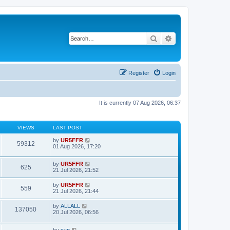
Search
Advanced search
Register
Login
It is currently 07 Aug 2026, 06:37
VIEWS
LAST POST
by
UR5FFR
59312
01 Aug 2026, 17:20
by
UR5FFR
625
21 Jul 2026, 21:52
by
UR5FFR
559
21 Jul 2026, 21:44
by
ALLALL
137050
20 Jul 2026, 06:56
by
svp