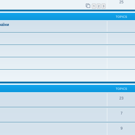
25
1
2
3
TOPICS
раїни
TOPICS
23
7
9