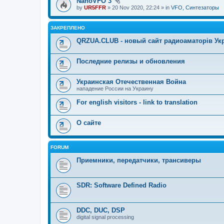
NanoVFO 3
by
UR5FFR
» 20 Nov 2020, 22:24 » in
VFO, Синтезаторы
ЗАКРЕПЛЕНО
QRZUA.CLUB - новый сайт радиоаматорів Ук
Последние релизы и обновления
Украинская Отечественная Война
нападение России на Украину
For english visitors - link to translation
О сайте
FORUM
Приемники, передатчики, трансиверы
SDR: Software Defined Radio
DDC, DUC, DSP
digital signal processing