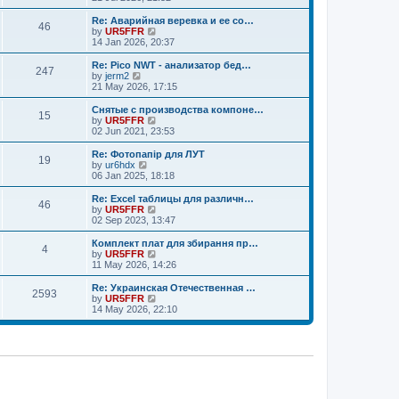
o
e
e
e
s
s
l
w
Re: Аварийная веревка и ее со…
t
t
46
a
t
V
by
UR5FFR
p
t
h
i
14 Jan 2026, 20:37
o
e
e
e
s
s
l
w
Re: Pico NWT - анализатор бед…
t
t
247
a
t
V
by
jerm2
p
t
h
i
21 May 2026, 17:15
o
e
e
e
s
s
l
w
Снятые с производства компоне…
t
t
15
a
t
V
by
UR5FFR
p
t
h
i
02 Jun 2021, 23:53
o
e
e
e
s
s
l
w
Re: Фотопапір для ЛУТ
t
t
19
a
t
V
by
ur6hdx
p
t
h
i
06 Jan 2025, 18:18
o
e
e
e
s
s
l
w
Re: Excel таблицы для различн…
t
t
46
a
t
V
by
UR5FFR
p
t
h
i
02 Sep 2023, 13:47
o
e
e
e
s
s
l
w
Комплект плат для збирання пр…
t
t
4
a
t
V
by
UR5FFR
p
t
h
i
11 May 2026, 14:26
o
e
e
e
s
s
l
w
Re: Украинская Отечественная …
t
t
2593
a
t
V
by
UR5FFR
p
t
h
i
14 May 2026, 22:10
o
e
e
e
s
s
l
w
t
t
a
t
p
t
h
o
e
e
s
s
l
t
t
a
p
t