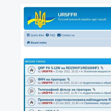
UR5FFR
Русский военный корабль идет нахуй!
Quick links
FAQ
Contact us
Board index
RECENT TOPICS
QRP PA 5-12W на RD15HVF1/RD16HHF1
by
UR5FFR
» 23 Apr 2022, 16:32 » in
Усилители мощности
ФНЧ на гіраторах
by
UR5FFR
» 15 Jul 2026, 11:12 » in
Аудиотехника и обраб
Телеграфний фільтр на гіраторах
by
UR5FFR
» 15 Jul 2026, 11:35 » in
Аудиотехника и обраб
Приемник коротковолновика-наблюдателя 
by
UR5FFR
» 23 Jun 2021, 21:45 » in
Приемники, передат