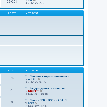
229198
06 Jul 2026, 22:21
POSTS
LAST POST
POSTS
LAST POST
Re: Приемник коротковолновика…
242
V
by
ALLALL
i
20 Jul 2026, 06:56
e
w
Re: Квадратурный детектор на …
21
t
V
by
UR5FFR
h
i
09 May 2021, 09:18
e
e
l
w
Re: Проект SDR с DSP на ADAU1…
86
a
t
V
by
hexx
t
h
i
04 Dec 2024, 12:42