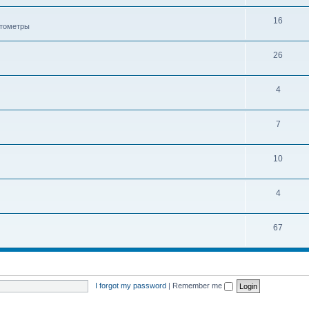
16
ктометры
26
4
7
10
4
67
I forgot my password
|
Remember me