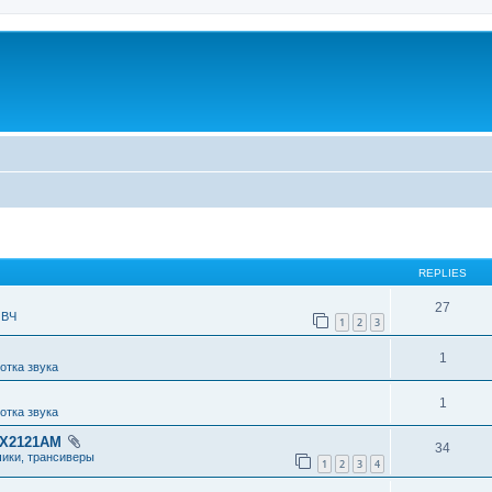
REPLIES
27
 ВЧ
1
2
3
1
отка звука
1
отка звука
RX2121AM
34
чики, трансиверы
1
2
3
4