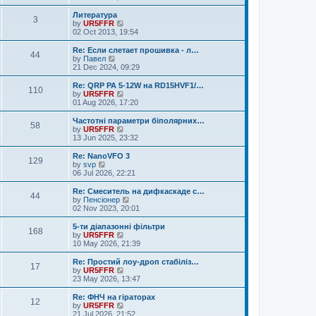
e
e
e
s
l
w
Литература
t
3
a
t
V
by
UR5FFR
p
t
h
i
02 Oct 2013, 19:54
o
e
e
e
s
s
l
w
Re: Если слетает прошивка - л…
t
t
44
a
t
V
by
Павел
p
t
h
i
21 Dec 2024, 09:29
o
e
e
e
s
s
l
w
Re: QRP PA 5-12W на RD15HVF1/…
t
t
110
a
t
V
by
UR5FFR
p
t
h
i
01 Aug 2026, 17:20
o
e
e
e
s
s
l
w
Частотні параметри біполярних…
t
t
58
a
t
V
by
UR5FFR
p
t
h
i
13 Jun 2025, 23:32
o
e
e
e
s
s
l
w
Re: NanoVFO 3
t
t
129
a
t
V
by
svp
p
t
h
i
06 Jul 2026, 22:21
o
e
e
e
s
s
l
w
Re: Смеситель на дифкаскаде с…
t
t
44
a
t
V
by
Пенсіонер
p
t
h
i
02 Nov 2023, 20:01
o
e
e
e
s
s
l
w
5-ти діапазонні фільтри
t
t
168
a
t
V
by
UR5FFR
p
t
h
i
10 May 2026, 21:39
o
e
e
e
s
s
l
w
Re: Простий лоу-дроп стабіліз…
t
t
17
a
t
V
by
UR5FFR
p
t
h
i
23 May 2026, 13:47
o
e
e
e
s
s
l
w
Re: ФНЧ на гіраторах
t
t
12
a
t
V
by
UR5FFR
p
t
h
i
21 Jul 2026, 21:52