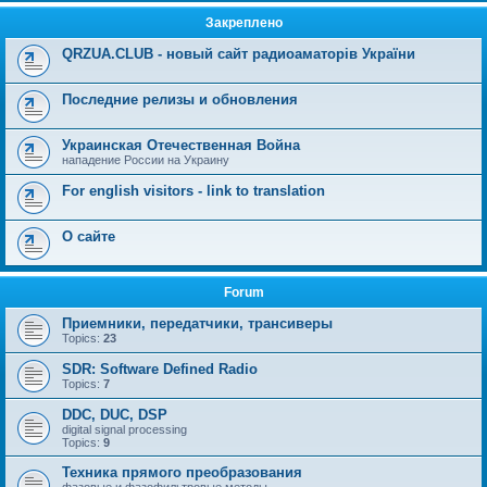
Закреплено
QRZUA.CLUB - новый сайт радиоаматорів України
Последние релизы и обновления
Украинская Отечественная Война
нападение России на Украину
For english visitors - link to translation
О сайте
Forum
Приемники, передатчики, трансиверы
Topics:
23
SDR: Software Defined Radio
Topics:
7
DDC, DUC, DSP
digital signal processing
Topics:
9
Техника прямого преобразования
фазовые и фазофильтровые методы