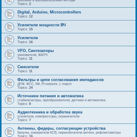
Topics:
2
Digital, Arduino, Microcontrollers
Topics:
12
Усилители мощности ВЧ
Topics:
15
Усилители
Topics:
16
VFO, Синтезаторы
умножители, ФАПЧ
Topics:
11
Смесители
Topics:
11
Фильтры и цепи согласования импедансов
ДПФ. ФСС, КФ, Pi-network, L-match
Topics:
24
Источники питания и автоматика
стабилизаторы, преобразователи, датчики и автоматика
Topics:
8
Аудиотехника и обработка звука
усилители, компрессоры, ограничители
Topics:
7
Антенны, фидеры, согласующие устройства
балуны, измерители КСВ, переключатели антенн, рефлектометры
Topics:
16