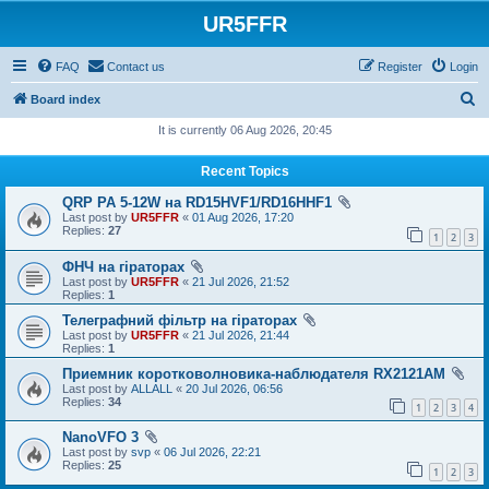
UR5FFR
FAQ
Contact us
Register
Login
S
Board index
e
It is currently 06 Aug 2026, 20:45
a
Recent Topics
r
QRP PA 5-12W на RD15HVF1/RD16HHF1
c
Last post by
UR5FFR
«
01 Aug 2026, 17:20
h
Replies:
27
1
2
3
ФНЧ на гіраторах
Last post by
UR5FFR
«
21 Jul 2026, 21:52
Replies:
1
Телеграфний фільтр на гіраторах
Last post by
UR5FFR
«
21 Jul 2026, 21:44
Replies:
1
Приемник коротковолновика-наблюдателя RX2121AM
Last post by
ALLALL
«
20 Jul 2026, 06:56
Replies:
34
1
2
3
4
NanoVFO 3
Last post by
svp
«
06 Jul 2026, 22:21
Replies:
25
1
2
3