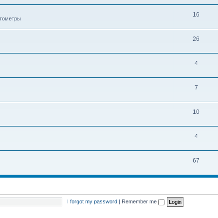
16
ктометры
26
4
7
10
4
67
I forgot my password
|
Remember me