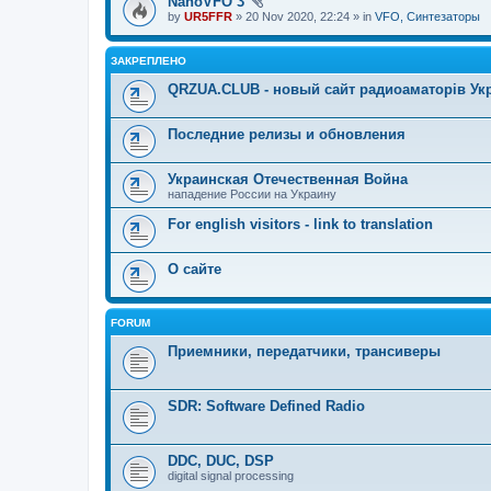
NanoVFO 3
by
UR5FFR
» 20 Nov 2020, 22:24 » in
VFO, Синтезаторы
ЗАКРЕПЛЕНО
QRZUA.CLUB - новый сайт радиоаматорів Ук
Последние релизы и обновления
Украинская Отечественная Война
нападение России на Украину
For english visitors - link to translation
О сайте
FORUM
Приемники, передатчики, трансиверы
SDR: Software Defined Radio
DDC, DUC, DSP
digital signal processing