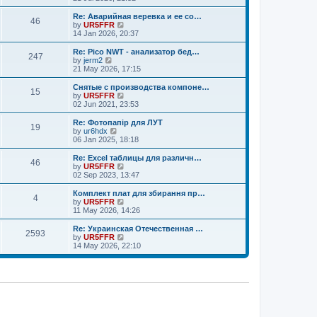
o
e
e
e
s
s
l
w
Re: Аварийная веревка и ее со…
t
t
46
a
t
V
by
UR5FFR
p
t
h
i
14 Jan 2026, 20:37
o
e
e
e
s
s
l
w
Re: Pico NWT - анализатор бед…
t
t
247
a
t
V
by
jerm2
p
t
h
i
21 May 2026, 17:15
o
e
e
e
s
s
l
w
Снятые с производства компоне…
t
t
15
a
t
V
by
UR5FFR
p
t
h
i
02 Jun 2021, 23:53
o
e
e
e
s
s
l
w
Re: Фотопапір для ЛУТ
t
t
19
a
t
V
by
ur6hdx
p
t
h
i
06 Jan 2025, 18:18
o
e
e
e
s
s
l
w
Re: Excel таблицы для различн…
t
t
46
a
t
V
by
UR5FFR
p
t
h
i
02 Sep 2023, 13:47
o
e
e
e
s
s
l
w
Комплект плат для збирання пр…
t
t
4
a
t
V
by
UR5FFR
p
t
h
i
11 May 2026, 14:26
o
e
e
e
s
s
l
w
Re: Украинская Отечественная …
t
t
2593
a
t
V
by
UR5FFR
p
t
h
i
14 May 2026, 22:10
o
e
e
e
s
s
l
w
t
t
a
t
p
t
h
o
e
e
s
s
l
t
t
a
p
t