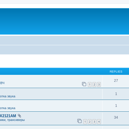
REPLIES
27
 ВЧ
1
2
3
1
отка звука
1
отка звука
RX2121AM
34
чики, трансиверы
1
2
3
4