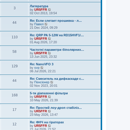
e
e
e
s
l
w
Литература
t
3
a
t
V
by
UR5FFR
p
t
h
i
02 Oct 2013, 19:54
o
e
e
e
s
s
l
w
Re: Если слетает прошивка - л…
t
t
44
a
t
V
by
Павел
p
t
h
i
21 Dec 2024, 09:29
o
e
e
e
s
s
l
w
Re: QRP PA 5-12W на RD15HVF1/…
t
t
110
a
t
V
by
UR5FFR
p
t
h
i
01 Aug 2026, 17:20
o
e
e
e
s
s
l
w
Частотні параметри біполярних…
t
t
58
a
t
V
by
UR5FFR
p
t
h
i
13 Jun 2025, 23:32
o
e
e
e
s
s
l
w
Re: NanoVFO 3
t
t
129
a
t
V
by
svp
p
t
h
i
06 Jul 2026, 22:21
o
e
e
e
s
s
l
w
Re: Смеситель на дифкаскаде с…
t
t
44
a
t
V
by
Пенсіонер
p
t
h
i
02 Nov 2023, 20:01
o
e
e
e
s
s
l
w
5-ти діапазонні фільтри
t
t
168
a
t
V
by
UR5FFR
p
t
h
i
10 May 2026, 21:39
o
e
e
e
s
s
l
w
Re: Простий лоу-дроп стабіліз…
t
t
17
a
t
V
by
UR5FFR
p
t
h
i
23 May 2026, 13:47
o
e
e
e
s
s
l
w
Re: ФНЧ на гіраторах
t
t
12
a
t
V
by
UR5FFR
p
t
h
i
21 Jul 2026, 21:52