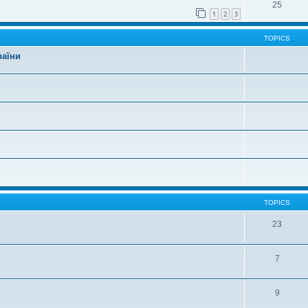
25
1
2
3
TOPICS
раїни
TOPICS
23
7
9