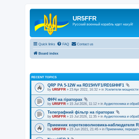
UR5FFR
Русский военный корабль идет нахуй!
Quick links
FAQ
Contact us
Board index
RECENT TOPICS
QRP PA 5-12W на RD15HVF1/RD16HHF1
by
UR5FFR
» 23 Apr 2022, 16:32 » in
Усилители мощности
ФНЧ на гіраторах
by
UR5FFR
» 15 Jul 2026, 11:12 » in
Аудиотехника и обраб
Телеграфний фільтр на гіраторах
by
UR5FFR
» 15 Jul 2026, 11:35 » in
Аудиотехника и обраб
Приемник коротковолновика-наблюдателя 
by
UR5FFR
» 23 Jun 2021, 21:45 » in
Приемники, передат