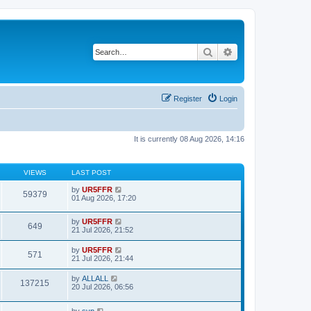
Search
Advanced search
Register
Login
It is currently 08 Aug 2026, 14:16
VIEWS
LAST POST
by
UR5FFR
59379
01 Aug 2026, 17:20
by
UR5FFR
649
21 Jul 2026, 21:52
by
UR5FFR
571
21 Jul 2026, 21:44
by
ALLALL
137215
20 Jul 2026, 06:56
by
svp