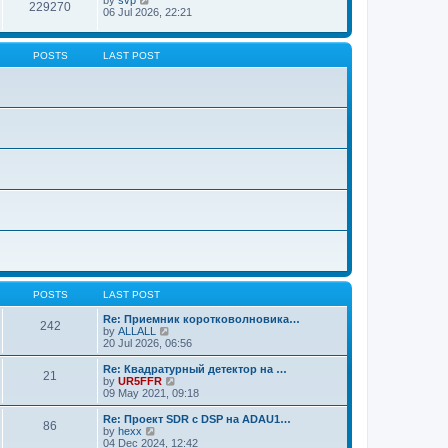
229270
06 Jul 2026, 22:21
POSTS
LAST POST
POSTS
LAST POST
Re: Приемник коротковолновика…
242
V
by
ALLALL
i
20 Jul 2026, 06:56
e
w
Re: Квадратурный детектор на …
21
t
V
by
UR5FFR
h
i
09 May 2021, 09:18
e
e
l
w
Re: Проект SDR с DSP на ADAU1…
86
a
t
V
by
hexx
t
h
i
04 Dec 2024, 12:42