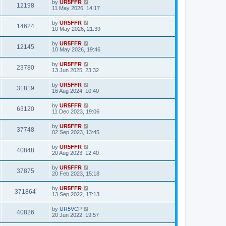
by
UR5FFR
12198
11 May 2026, 14:17
by
UR5FFR
14624
10 May 2026, 21:39
by
UR5FFR
12145
10 May 2026, 19:46
by
UR5FFR
23780
13 Jun 2025, 23:32
by
UR5FFR
31819
16 Aug 2024, 10:40
by
UR5FFR
63120
11 Dec 2023, 19:06
by
UR5FFR
37748
02 Sep 2023, 13:45
by
UR5FFR
40848
20 Aug 2023, 12:40
by
UR5FFR
37875
20 Feb 2023, 15:18
by
UR5FFR
371864
13 Sep 2022, 17:13
by
UR5VCP
40826
20 Jun 2022, 19:57