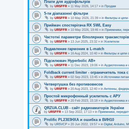
Плати для аудіофільтрів
by
UR5FFR
»
11 May 2026, 14:17
» in
Продам
5-ти діапазонні фільтри
by
UR5FFR
»
10 May 2026, 21:39
» in
Фильтры и цепи
Приймач спостерігача RX SWL Easy
by
UR5FFR
»
10 May 2026, 19:46
» in
Приемники, пер
Частотні параметри біполярних транзисторів
by
UR5FFR
»
13 Jun 2025, 23:32
» in
Усилители
Подавление гармоник в L-match
by
UR5FFR
»
16 Aug 2024, 10:40
» in
Фильтры и цепи 
Підсилювач Hyperbolic AB+
by
UR5FFR
»
11 Dec 2023, 19:06
» in
Аудиотехника и 
Foldback current limiter - ограничитель тока
by
UR5FFR
»
02 Sep 2023, 13:45
» in
Источники питан
Четвертушка без противовесов
by
UR5FFR
»
20 Aug 2023, 12:40
» in
Антенны, фидер
Простой микрофонный усилитель с АРУ
by
UR5FFR
»
20 Feb 2023, 15:18
» in
Аудиотехника и 
QRZUA.CLUB - сайт радиоаматорів України
by
UR5FFR
»
13 Sep 2022, 17:13
» in
Приемники, передат
Prolific PL2303HXA и ошибка в ВИН10
by
UR5VCP
»
20 Jun 2022, 19:57
» in
Digital, Arduino, M