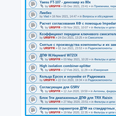
Yaesu FT-107 - динозавр из 80х
by
UR5FFR
»
05 Dec 2021, 23:41
» in
Приемники, пер
Ликбез
by
Vlad
»
16 Nov 2021, 14:47
» in
Вопросы и обсуждение
Расчет согласования КФ с помощью Impedan
by
UR5FFR
»
09 Nov 2021, 10:07
» in
Фильтры и цепи
Коэффициент передачи ключевого смесител
by
UR5FFR
»
24 Oct 2021, 13:25
» in
Смесители
Снятые с производства компоненты и их за
by
UR5FFR
»
02 Jun 2021, 23:53
» in
Радиокомпоненты
ДПФ W.Hayward W7ZOI
by
UR5FFR
»
03 May 2021, 10:20
» in
Фильтры и цепи
High isolation combiner-splitter
by
UR5FFR
»
17 Feb 2021, 11:29
» in
Измерения
Кольца Epcos и ноунейм от Радиомага
by
UR5FFR
»
22 Oct 2020, 19:34
» in
Радиокомпоненты
Согласующее для G5RV
by
UR5FFR
»
12 Jun 2020, 19:59
» in
Антенны, фидер
Блок 5ти диапазонных ДПФ для TRX Raisin
by
UR5FFR
»
27 May 2020, 23:51
» in
Фильтры и цепи
Измерение параметров ДПФ на стандартных
by
UR5FFR
»
19 Mar 2020, 22:35
» in
Фильтры и цепи