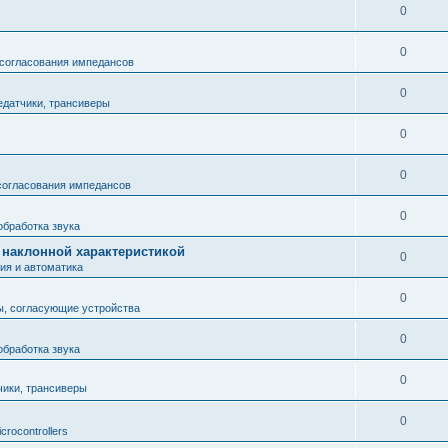
0
0
 согласования импедансов
0
едатчики, трансиверы
0
0
согласования импедансов
0
обработка звука
 с наклонной характеристикой
0
ия и автоматика
0
ы, согласующие устройства
0
обработка звука
0
чики, трансиверы
0
icrocontrollers