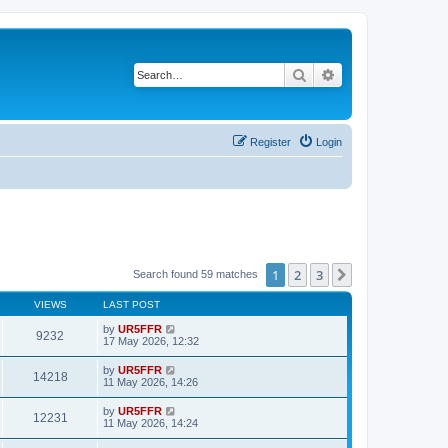
Search
Advanced search
Register
Login
1
2
3
Next
Search found 59 matches
VIEWS
LAST POST
by
UR5FFR
9232
17 May 2026, 12:32
by
UR5FFR
14218
11 May 2026, 14:26
by
UR5FFR
12231
11 May 2026, 14:24