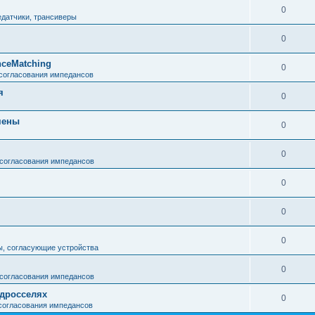
0
едатчики, трансиверы
0
ceMatching
0
 согласования импедансов
я
0
мены
0
0
 согласования импедансов
0
0
0
ы, согласующие устройства
0
 согласования импедансов
 дросселях
0
 согласования импедансов