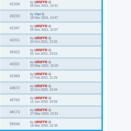
by
UR5FFR
42334
05 Dec 2021, 23:41
by
Vlad
26233
16 Nov 2021, 14:47
by
UR5FFR
42347
09 Nov 2021, 10:07
by
UR5FFR
42311
24 Oct 2021, 13:25
by
UR5FFR
49322
02 Jun 2021, 23:53
by
UR5FFR
43321
03 May 2021, 10:20
by
UR5FFR
42383
17 Feb 2021, 11:29
by
UR5FFR
43672
22 Oct 2020, 19:34
by
UR5FFR
45762
12 Jun 2020, 19:59
by
UR5FFR
48173
27 May 2020, 23:51
by
UR5FFR
56540
19 Mar 2020, 22:35