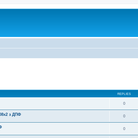
REPLIES
0
08x2 з ДПФ
0
Ф
0