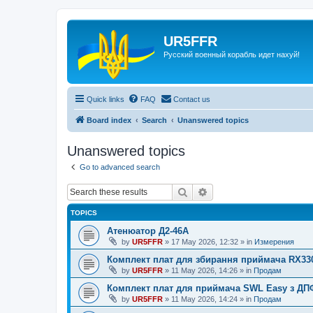
UR5FFR
Русский военный корабль идет нахуй!
Quick links
FAQ
Contact us
Board index
Search
Unanswered topics
Unanswered topics
Go to advanced search
Search
Advanced search
TOPICS
Атенюатор Д2-46А
by
UR5FFR
»
17 May 2026, 12:32
» in
Измерения
Комплект плат для збирання приймача RX33
by
UR5FFR
»
11 May 2026, 14:26
» in
Продам
Комплект плат для приймача SWL Easy з ДП
by
UR5FFR
»
11 May 2026, 14:24
» in
Продам