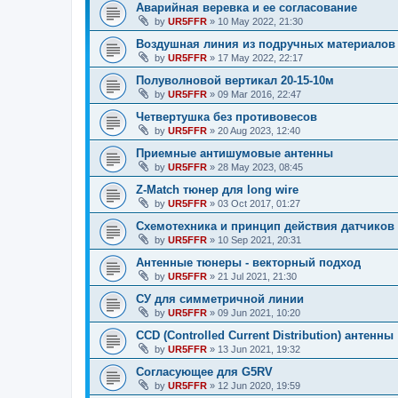
Аварийная веревка и ее согласование
by
UR5FFR
»
10 May 2022, 21:30
Воздушная линия из подручных материалов
by
UR5FFR
»
17 May 2022, 22:17
Полуволновой вертикал 20-15-10м
by
UR5FFR
»
09 Mar 2016, 22:47
Четвертушка без противовесов
by
UR5FFR
»
20 Aug 2023, 12:40
Приемные антишумовые антенны
by
UR5FFR
»
28 May 2023, 08:45
Z-Match тюнер для long wire
by
UR5FFR
»
03 Oct 2017, 01:27
Схемотехника и принцип действия датчиков
by
UR5FFR
»
10 Sep 2021, 20:31
Антенные тюнеры - векторный подход
by
UR5FFR
»
21 Jul 2021, 21:30
СУ для симметричной линии
by
UR5FFR
»
09 Jun 2021, 10:20
CCD (Controlled Current Distribution) антенны
by
UR5FFR
»
13 Jun 2021, 19:32
Согласующее для G5RV
by
UR5FFR
»
12 Jun 2020, 19:59