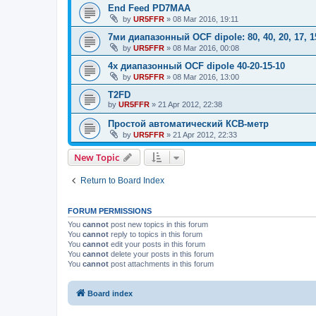
End Feed PD7MAA
by
UR5FFR
»
08 Mar 2016, 19:11
7ми диапазонный OCF dipole: 80, 40, 20, 17, 1
by
UR5FFR
»
08 Mar 2016, 00:08
4х диапазонный OCF dipole 40-20-15-10
by
UR5FFR
»
08 Mar 2016, 13:00
T2FD
by
UR5FFR
»
21 Apr 2012, 22:38
Простой автоматический КСВ-метр
by
UR5FFR
»
21 Apr 2012, 22:33
New Topic
Return to Board Index
FORUM PERMISSIONS
You
cannot
post new topics in this forum
You
cannot
reply to topics in this forum
You
cannot
edit your posts in this forum
You
cannot
delete your posts in this forum
You
cannot
post attachments in this forum
Board index