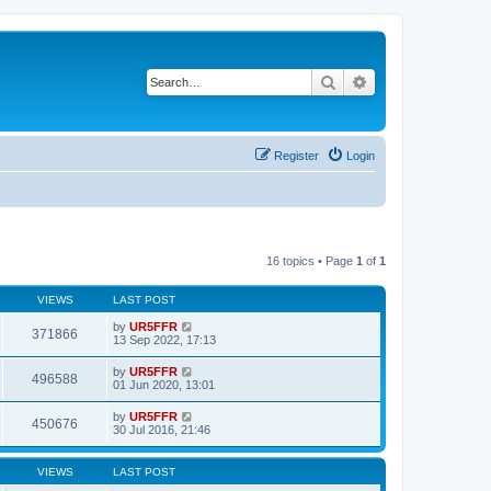
Search
Advanced search
Register
Login
16 topics • Page
1
of
1
VIEWS
LAST POST
by
UR5FFR
371866
13 Sep 2022, 17:13
by
UR5FFR
496588
01 Jun 2020, 13:01
by
UR5FFR
450676
30 Jul 2016, 21:46
VIEWS
LAST POST