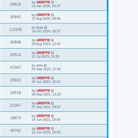
by
UR5FFR
34818
14 Jan 2026, 20:37
by
UR5FFR
30845
27 Aug 2025, 09:06
by
Gart
113336
14 Oct 2024, 19:37
by
UR5FFR
40848
20 Aug 2023, 12:40
by
UR5FFR
20514
12 Jul 2023, 16:28
by
smu
41567
03 Sep 2022, 17:06
by
UR5FFR
25822
04 Jun 2022, 22:52
by
UR5FFR
20518
29 Sep 2021, 13:26
by
UR5FFR
21387
07 Sep 2021, 09:57
by
UR5FFR
18674
14 Jun 2021, 18:00
by
UR5FFR
45762
12 Jun 2020, 19:59