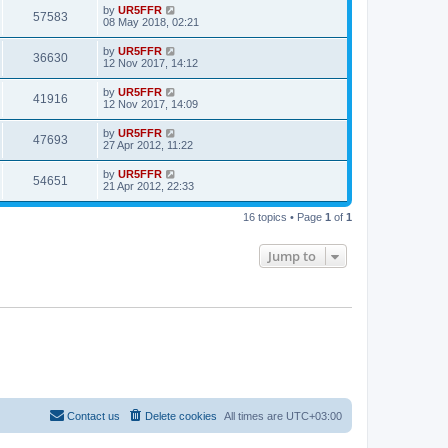
by
UR5FFR
57583
08 May 2018, 02:21
by
UR5FFR
36630
12 Nov 2017, 14:12
by
UR5FFR
41916
12 Nov 2017, 14:09
by
UR5FFR
47693
27 Apr 2012, 11:22
by
UR5FFR
54651
21 Apr 2012, 22:33
16 topics • Page
1
of
1
Jump to
Contact us
Delete cookies
All times are
UTC+03:00