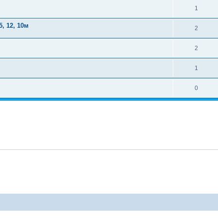
1
5, 12, 10м
2
2
1
0