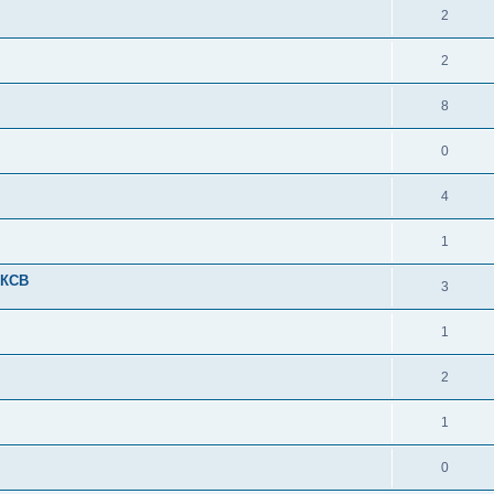
2
2
8
0
4
1
 КСВ
3
1
2
1
0