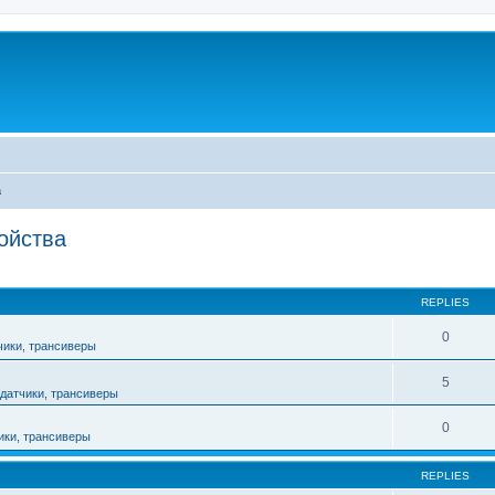
а
ойства
ed search
REPLIES
0
чики, трансиверы
5
датчики, трансиверы
0
ики, трансиверы
REPLIES