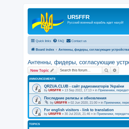
UR5FFR
Русский военный корабль идет нахуй!
Quick links
FAQ
Contact us
Board index
Антенны, фидеры, согласующие устройств
Антенны, фидеры, согласующие устр
Search
Advanc
New Topic
ANNOUNCEMENTS
QRZUA.CLUB - сайт радиоаматорів України
by
UR5FFR
»
13 Sep 2022, 17:13
» in
Приемники, передат
Последние релизы и обновления
by
UR5FFR
»
02 Jun 2020, 21:00
» in
Приемники, пере
For english visitors - link to translation
by
UR5FFR
»
30 Jul 2016, 21:46
» in
Приемники, передатч
TOPICS