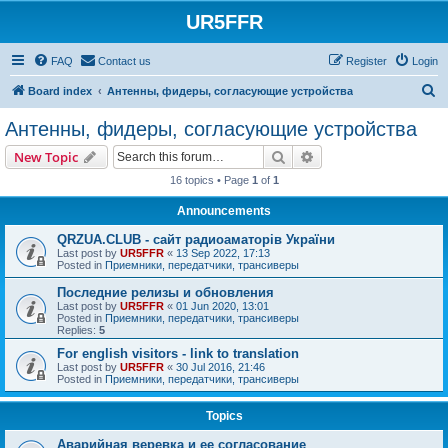
UR5FFR
FAQ
Contact us
Register
Login
S
Board index
Антенны, фидеры, согласующие устройства
e
Антенны, фидеры, согласующие устройства
a
Search
Advanced search
New Topic
r
16 topics • Page
1
of
1
c
Announcements
h
QRZUA.CLUB - сайт радиоаматорів України
Last post by
UR5FFR
«
13 Sep 2022, 17:13
Posted in
Приемники, передатчики, трансиверы
Последние релизы и обновления
Last post by
UR5FFR
«
01 Jun 2020, 13:01
Posted in
Приемники, передатчики, трансиверы
Replies:
5
For english visitors - link to translation
Last post by
UR5FFR
«
30 Jul 2016, 21:46
Posted in
Приемники, передатчики, трансиверы
Topics
Аварийная веревка и ее согласование