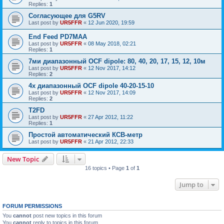
Replies:
1
Согласующее для G5RV
Last post by
UR5FFR
«
12 Jun 2020, 19:59
End Feed PD7MAA
Last post by
UR5FFR
«
08 May 2018, 02:21
Replies:
1
7ми диапазонный OCF dipole: 80, 40, 20, 17, 15, 12, 10м
Last post by
UR5FFR
«
12 Nov 2017, 14:12
Replies:
2
4х диапазонный OCF dipole 40-20-15-10
Last post by
UR5FFR
«
12 Nov 2017, 14:09
Replies:
2
T2FD
Last post by
UR5FFR
«
27 Apr 2012, 11:22
Replies:
1
Простой автоматический КСВ-метр
Last post by
UR5FFR
«
21 Apr 2012, 22:33
New Topic
16 topics • Page
1
of
1
Jump to
FORUM PERMISSIONS
You
cannot
post new topics in this forum
You
cannot
reply to topics in this forum