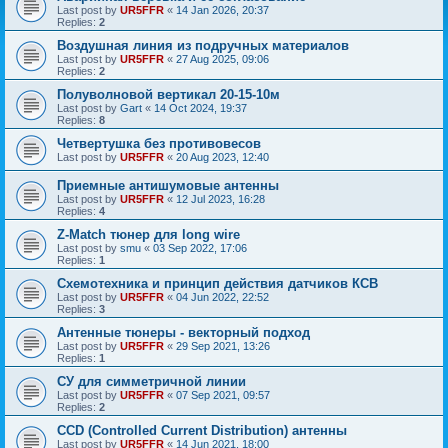
Last post by
UR5FFR
«
14 Jan 2026, 20:37
Replies:
2
Воздушная линия из подручных материалов
Last post by
UR5FFR
«
27 Aug 2025, 09:06
Replies:
2
Полуволновой вертикал 20-15-10м
Last post by
Gart
«
14 Oct 2024, 19:37
Replies:
8
Четвертушка без противовесов
Last post by
UR5FFR
«
20 Aug 2023, 12:40
Приемные антишумовые антенны
Last post by
UR5FFR
«
12 Jul 2023, 16:28
Replies:
4
Z-Match тюнер для long wire
Last post by
smu
«
03 Sep 2022, 17:06
Replies:
1
Схемотехника и принцип действия датчиков КСВ
Last post by
UR5FFR
«
04 Jun 2022, 22:52
Replies:
3
Антенные тюнеры - векторный подход
Last post by
UR5FFR
«
29 Sep 2021, 13:26
Replies:
1
СУ для симметричной линии
Last post by
UR5FFR
«
07 Sep 2021, 09:57
Replies:
2
CCD (Controlled Current Distribution) антенны
Last post by
UR5FFR
«
14 Jun 2021, 18:00