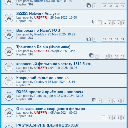
Last post by
ur8idx
«
03 Jul 2025, 00:14
Replies:
392
1
37
38
39
40
…
Si5351 Network Analyzer
Last post by
UR5FFR
«
29 Jun 2025, 18:50
Replies:
74
1
5
6
7
8
…
Вопросы по NanoVFO 3
Last post by
Freddy
«
23 May 2025, 19:22
Replies:
237
1
21
22
23
24
…
Трансивер Raisin (Изюминка)
Last post by
UR5FFR
«
25 Apr 2025, 23:09
Replies:
105
1
8
9
10
11
…
кварцевый фильтр на частоту 1312.5 кгц
Last post by
UR5FFR
«
04 Feb 2025, 20:06
Replies:
1
Кварцевий фільт до клопіка .
Last post by
Freddy
«
15 Nov 2024, 18:14
Replies:
2
RX998 простой приёмник - вопросы
Last post by
Ramzes_Igor
«
22 Oct 2024, 23:23
Replies:
68
1
4
5
6
7
…
О согласовании кварцевого фильтра
Last post by
UR5FFR
«
05 Aug 2024, 09:03
Replies:
33
1
2
3
4
PA 2*RD15HVF1/RD16HHF1 15-30Вт