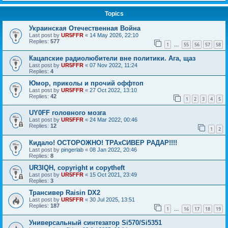
Topics
Украинская Отечественная Война
Last post by
UR5FFR
«
14 May 2026, 22:10
Replies:
577
1
55
56
57
58
…
Кацапские радиолюбители вне политики. Ага, щаз
Last post by
UR5FFR
«
07 Nov 2022, 11:24
Replies:
4
Юмор, приколы и прочий оффтоп
Last post by
UR5FFR
«
27 Oct 2022, 13:10
Replies:
42
1
2
3
4
5
UY0FF головного мозга
Last post by
UR5FFR
«
24 Mar 2022, 00:46
Replies:
12
1
2
Кидало! ОСТОРОЖНО! ТРАхСИВЕР РАДАР!!!!
Last post by
pingerlab
«
08 Jan 2022, 20:46
Replies:
8
UR3IQH, copyright и copytheft
Last post by
UR5FFR
«
15 Oct 2021, 23:49
Replies:
3
Трансивер Raisin DX2
Last post by
UR5FFR
«
30 Jul 2025, 13:51
Replies:
187
1
16
17
18
19
…
Универсальный синтезатор Si570/Si5351