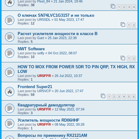
Last post by
Pixel_84
«
21 Jan 2024, 19:46
Replies:
38
1
2
3
4
О ключах SN74LVC1G3157 и не только
Last post by
UR5SDL
«
01 May 2023, 17:47
Replies:
12
1
2
Расчет усилителя мощности в классе B
Last post by
Gart
«
25 Jan 2023, 22:38
Replies:
5
NWT Software
Last post by
selfy
«
04 Oct 2022, 08:07
Replies:
10
1
2
HOW TO MOX FROM POWER SDR TO PIN QRP, TX HIGH, RX
LOW
Last post by
UR5FFR
«
26 Jul 2022, 10:37
Replies:
1
Frontend Super21
Last post by
UR5VCP
«
20 Jun 2022, 17:47
Replies:
59
1
2
3
4
5
6
Квадратурный демодулятор
Last post by
UR5FFR
«
12 May 2022, 07:34
Replies:
3
Усилитель мощности RD06HHF
Last post by
UR5FFR
«
08 May 2022, 00:28
Replies:
1
Вопросы по приемнику RX2121AM