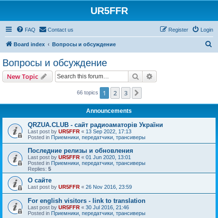
UR5FFR
FAQ
Contact us
Register
Login
S
Board index
Вопросы и обсуждение
e
Вопросы и обсуждение
a
Search
Advanced search
New Topic
r
c
1
2
3
Next
66 topics
h
Announcements
QRZUA.CLUB - сайт радиоаматорів України
Last post by
UR5FFR
«
13 Sep 2022, 17:13
Posted in
Приемники, передатчики, трансиверы
Последние релизы и обновления
Last post by
UR5FFR
«
01 Jun 2020, 13:01
Posted in
Приемники, передатчики, трансиверы
Replies:
5
О сайте
Last post by
UR5FFR
«
26 Nov 2016, 23:59
For english visitors - link to translation
Last post by
UR5FFR
«
30 Jul 2016, 21:46
Posted in
Приемники, передатчики, трансиверы