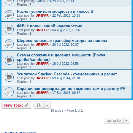
Last post by
Gart
«
03 Nov 2023, 23:13
Replies:
7
Расчет усилителя мощности в классе B
Last post by
UR5FFR
«
22 Feb 2023, 13:35
Replies:
1
ФНЧ с повышенной надежностью
Last post by
UR5FFR
«
04 Aug 2022, 10:56
Replies:
1
Широкополосные трансформаторы на линиях
Last post by
UR5FFR
«
20 Jul 2022, 10:07
Replies:
1
Схемы сложения и деления мощности (Power
splitter/combiner)
Last post by
UR5FFR
«
18 Jul 2022, 08:58
Replies:
2
Усилители Stacked Cascode - схемотехника и расчет
Last post by
UR5FFR
«
09 Aug 2014, 21:18
Replies:
4
Справочная информация по компонентам и расчету PA
Last post by
UR5FFR
«
17 Sep 2013, 09:17
Replies:
1
New Topic
15 topics • Page
1
of
1
Jump to