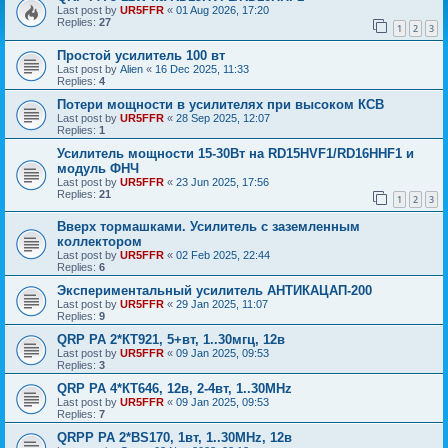
Last post by
UR5FFR
«
01 Aug 2026, 17:20
Replies:
27
1
2
3
Простой усилитель 100 вт
Last post by
Alien
«
16 Dec 2025, 11:33
Replies:
4
Потери мощности в усилителях при высоком КСВ
Last post by
UR5FFR
«
28 Sep 2025, 12:07
Replies:
1
Усилитель мощности 15-30Вт на RD15HVF1/RD16HHF1 и
модуль ФНЧ
Last post by
UR5FFR
«
23 Jun 2025, 17:56
Replies:
21
1
2
3
Вверх тормашками. Усилитель с заземленным
коллектором
Last post by
UR5FFR
«
02 Feb 2025, 22:44
Replies:
6
Экспериментальный усилитель АНТИКАЦАП-200
Last post by
UR5FFR
«
29 Jan 2025, 11:07
Replies:
9
QRP PA 2*КТ921, 5+вт, 1..30мгц, 12в
Last post by
UR5FFR
«
09 Jan 2025, 09:53
Replies:
3
QRP PA 4*КТ646, 12в, 2-4вт, 1..30MHz
Last post by
UR5FFR
«
09 Jan 2025, 09:53
Replies:
7
QRPP PA 2*BS170, 1вт, 1..30MHz, 12в