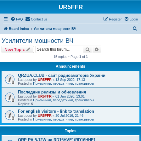
UR5FFR
FAQ
Contact us
Register
Login
S
Board index
Усилители мощности ВЧ
e
Усилители мощности ВЧ
a
Search
Advanced search
New Topic
r
15 topics • Page
1
of
1
c
Announcements
h
QRZUA.CLUB - сайт радиоаматорів України
Last post by
UR5FFR
«
13 Sep 2022, 17:13
Posted in
Приемники, передатчики, трансиверы
Последние релизы и обновления
Last post by
UR5FFR
«
01 Jun 2020, 13:01
Posted in
Приемники, передатчики, трансиверы
Replies:
5
For english visitors - link to translation
Last post by
UR5FFR
«
30 Jul 2016, 21:46
Posted in
Приемники, передатчики, трансиверы
Topics
QRP PA 5-12W на RD15HVF1/RD16HHF1