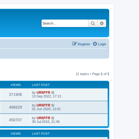
Search
Advanced search
Register
Login
11 topics • Page
1
of
1
VIEWS
LAST POST
by
UR5FFR
371906
13 Sep 2022, 17:13
by
UR5FFR
496629
01 Jun 2020, 13:01
by
UR5FFR
450707
30 Jul 2016, 21:46
VIEWS
LAST POST