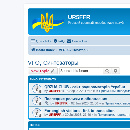
UR5FFR
Русский военный корабль идет нахуй!
Quick links
FAQ
Contact us
Board index
VFO, Синтезаторы
VFO, Синтезаторы
Search
Advanc
New Topic
ANNOUNCEMENTS
QRZUA.CLUB - сайт радиоаматорів України
by
UR5FFR
»
13 Sep 2022, 17:13
» in
Приемники, передат
Последние релизы и обновления
by
UR5FFR
»
02 Jun 2020, 21:00
» in
Приемники, пере
For english visitors - link to translation
by
UR5FFR
»
30 Jul 2016, 21:46
» in
Приемники, передатч
TOPICS