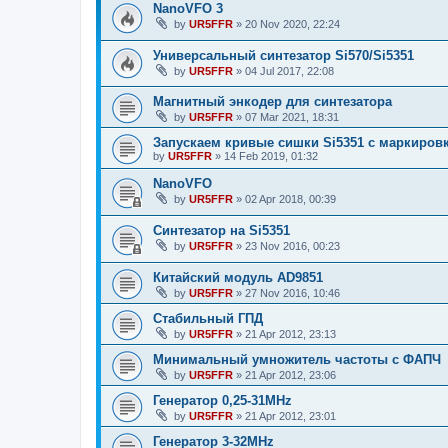
NanoVFO 3
by
UR5FFR
»
20 Nov 2020, 22:24
Универсальный синтезатор Si570/Si5351
by
UR5FFR
»
04 Jul 2017, 22:08
Магнитный энкодер для синтезатора
by
UR5FFR
»
07 Mar 2021, 18:31
Запускаем кривые сишки Si5351 с маркиров
by
UR5FFR
»
14 Feb 2019, 01:32
NanoVFO
by
UR5FFR
»
02 Apr 2018, 00:39
Синтезатор на Si5351
by
UR5FFR
»
23 Nov 2016, 00:23
Китайский модуль AD9851
by
UR5FFR
»
27 Nov 2016, 10:46
Стабильный ГПД
by
UR5FFR
»
21 Apr 2012, 23:13
Минимальный умножитель частоты с ФАПЧ
by
UR5FFR
»
21 Apr 2012, 23:06
Генератор 0,25-31MHz
by
UR5FFR
»
21 Apr 2012, 23:01
Генератор 3-32MHz