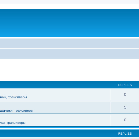
ed search
REPLIES
0
чики, трансиверы
5
датчики, трансиверы
0
ики, трансиверы
REPLIES