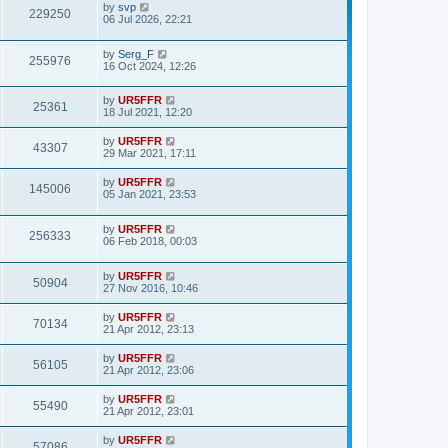
by
svp
229250
06 Jul 2026, 22:21
by
Serg_F
255976
16 Oct 2024, 12:26
by
UR5FFR
25361
18 Jul 2021, 12:20
by
UR5FFR
43307
29 Mar 2021, 17:11
by
UR5FFR
145006
05 Jan 2021, 23:53
by
UR5FFR
256333
06 Feb 2018, 00:03
by
UR5FFR
50904
27 Nov 2016, 10:46
by
UR5FFR
70134
21 Apr 2012, 23:13
by
UR5FFR
56105
21 Apr 2012, 23:06
by
UR5FFR
55490
21 Apr 2012, 23:01
by
UR5FFR
57086