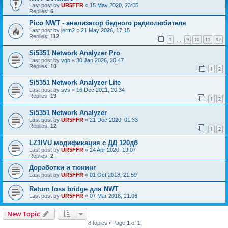
Last post by
UR5FFR
«
15 May 2020, 23:05
Replies:
6
Pico NWT - анализатор бедного радиолюбителя
Last post by
jerm2
«
21 May 2026, 17:15
Replies:
112
1
9
10
11
12
…
Si5351 Network Analyzer Pro
Last post by
vgb
«
30 Jan 2026, 20:47
Replies:
10
1
2
Si5351 Network Analyzer Lite
Last post by
svs
«
16 Dec 2021, 20:34
Replies:
13
1
2
Si5351 Network Analyzer
Last post by
UR5FFR
«
21 Dec 2020, 01:33
Replies:
12
1
2
LZ1IVU модификация с ДД 120дб
Last post by
UR5FFR
«
24 Apr 2020, 19:07
Replies:
2
Доработки и тюнинг
Last post by
UR5FFR
«
01 Oct 2018, 21:59
Return loss bridge для NWT
Last post by
UR5FFR
«
07 Mar 2018, 21:06
New Topic
8 topics • Page
1
of
1