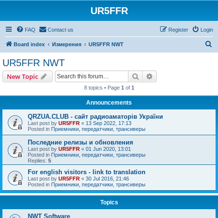
UR5FFR
FAQ
Contact us
Register
Login
S
Board index
Измерения
UR5FFR NWT
e
UR5FFR NWT
a
Search
Advanced search
New Topic
r
8 topics • Page
1
of
1
c
Announcements
h
QRZUA.CLUB - сайт радиоаматорів України
Last post by
UR5FFR
«
13 Sep 2022, 17:13
Posted in
Приемники, передатчики, трансиверы
Последние релизы и обновления
Last post by
UR5FFR
«
01 Jun 2020, 13:01
Posted in
Приемники, передатчики, трансиверы
Replies:
5
For english visitors - link to translation
Last post by
UR5FFR
«
30 Jul 2016, 21:46
Posted in
Приемники, передатчики, трансиверы
Topics
NWT Software