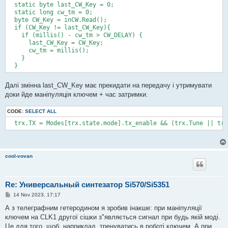
  static byte last_CW_Key = 0;

  static long cw_tm = 0; 

  byte CW_Key = inCW.Read();

  if (CW_Key != last_CW_Key){

    if (millis() - cw_tm > CW_DELAY) {

      last_CW_Key = CW_Key;

      cw_tm = millis();

    }

Далі змінна last_CW_Key має прекидати на передачу і утримувати
доки йде маніпуляція ключем + час затримки.
CODE:
SELECT ALL
cool-vovan
Re: Универсальный синтезатор Si570/Si5351
P
14 Nov 2023, 17:17
o
s
А з телеграфним гетеродином я зробив інакше: при маніпуляції
t
ключем на CLK1 другої сішки з"являється сигнал при будь якій моді.
Це для того, щоб, наприклад, тренуватись в роботі ключем. А при