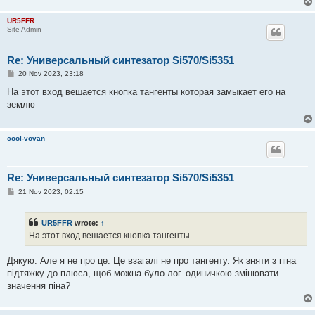
UR5FFR
Site Admin
Re: Универсальный синтезатор Si570/Si5351
P
20 Nov 2023, 23:18
o
s
На этот вход вешается кнопка тангенты которая замыкает его на
t
землю
cool-vovan
Re: Универсальный синтезатор Si570/Si5351
P
21 Nov 2023, 02:15
o
s
t
UR5FFR
wrote:
↑
На этот вход вешается кнопка тангенты
Дякую. Але я не про це. Це взагалі не про тангенту. Як зняти з піна
підтяжку до плюса, щоб можна було лог. одиничкою змінювати
значення піна?