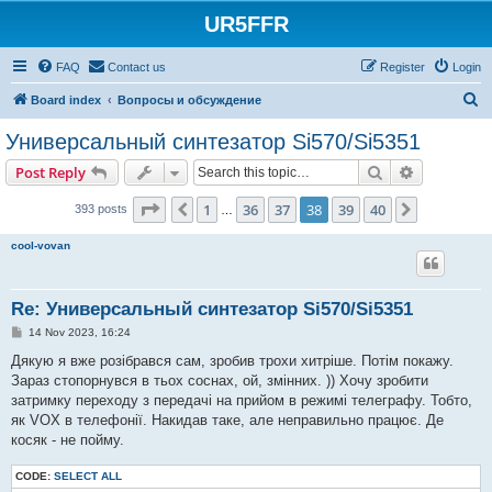
UR5FFR
FAQ
Contact us
Register
Login
S
Board index
Вопросы и обсуждение
e
Универсальный синтезатор Si570/Si5351
a
Search
Advanced s
Post Reply
r
c
Page
38
of
40
1
36
37
38
39
40
Previous
Next
393 posts
…
h
cool-vovan
Re: Универсальный синтезатор Si570/Si5351
P
14 Nov 2023, 16:24
o
s
Дякую я вже розібрався сам, зробив трохи хитріше. Потім покажу.
t
Зараз стопорнувся в тьох соснах, ой, змінних. )) Хочу зробити
затримку переходу з передачі на прийом в режимі телеграфу. Тобто,
як VOX в телефонії. Накидав таке, але неправильно працює. Де
косяк - не пойму.
CODE:
SELECT ALL