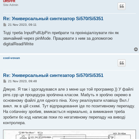
UR5FFR
Site Admin
Re: Универсальный синтезатор Si570/Si5351
P
21 Nov 2023, 09:11
o
s
Тоді треба InputPullUpPin прибрати та проініціалізувати пін як
t
звичайний через pinMode. Працювати з ним за допомогою
digitalRead/Write
cool-vovan
Re: Универсальный синтезатор Si570/Si5351
P
21 Nov 2023, 09:48
o
s
Дякую. Я так і здогадувався але з мене ще той програмер.)) У файлі
t
pins.cpp ця процедура зроблена класом. Мабуть я зроблю окремо в
основному файлі для одного піна. Хочу реалізувати клавішу Вкл./
викл. як в цій схемі. Тут відпрацювання іде по позитивному перепаду.
На собачніку зробив, вмикається нормально, а вимикання треба
зробити бо код написав поки по негативному перепаду на виводі
контролера.