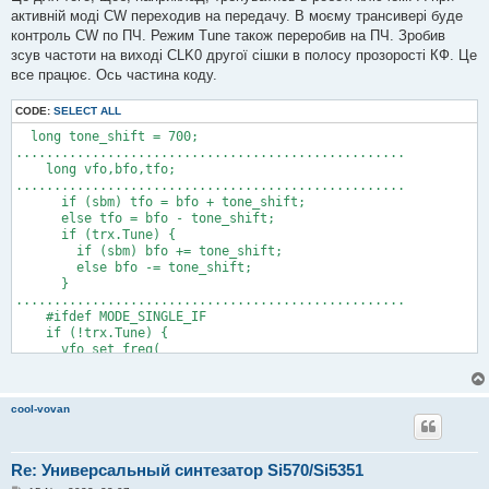
активній моді CW переходив на передачу. В моєму трансивері буде
контроль CW по ПЧ. Режим Tune також переробив на ПЧ. Зробив
зсув частоти на виході CLK0 другої сішки в полосу прозорості КФ. Це
все працює. Ось частина коду.
CODE:
SELECT ALL
  long tone_shift = 700;                                      
...................................................

    long vfo,bfo,tfo;

...................................................

      if (sbm) tfo = bfo + tone_shift;                        
      else tfo = bfo - tone_shift;                            
      if (trx.Tune) {                                         
        if (sbm) bfo += tone_shift;

        else bfo -= tone_shift;

      }

...................................................

    #ifdef MODE_SINGLE_IF                                     
    if (!trx.Tune) {

      vfo_set_freq(

        CLK0_MULT*vfo, CLK1_MULT*bfo,

        CW_Key ? CLK2_MULT*tfo : 0                            
      );

cool-vovan
    } else vfo_set_freq(

        CLK0_MULT*vfo, CLK1_MULT*bfo

      );

Re: Универсальный синтезатор Si570/Si5351