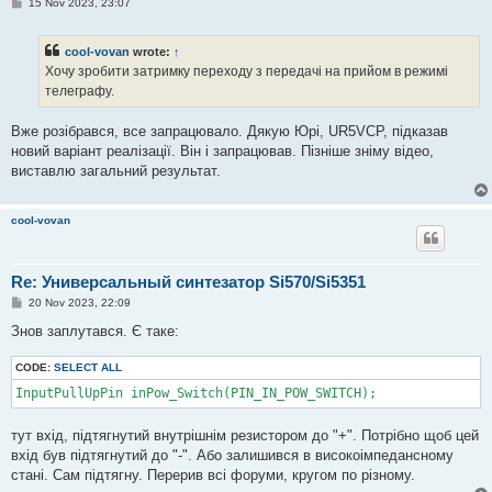
P
15 Nov 2023, 23:07
o
s
t
cool-vovan
wrote:
↑
Хочу зробити затримку переходу з передачі на прийом в режимі
телеграфу.
Вже розібрався, все запрацювало. Дякую Юрі, UR5VCP, підказав
новий варіант реалізації. Він і запрацював. Пізніше зніму відео,
виставлю загальний результат.
cool-vovan
Re: Универсальный синтезатор Si570/Si5351
P
20 Nov 2023, 22:09
o
s
Знов заплутався. Є таке:
t
CODE:
SELECT ALL
тут вхід, підтягнутий внутрішнім резистором до "+". Потрібно щоб цей
вхід був підтягнутий до "-". Або залишився в високоімпедансному
стані. Сам підтягну. Перерив всі форуми, кругом по різному.