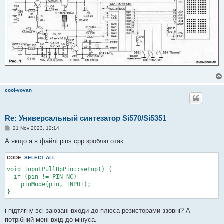
cool-vovan
Re: Универсальный синтезатор Si570/Si5351
P
21 Nov 2023, 12:14
o
s
А якщо я в файлі pins.cpp зроблю отак:
t
CODE:
SELECT ALL
void InputPullUpPin::setup() {

  if (pin != PIN_NC) 

    pinMode(pin, INPUT); 

і підтягну всі заюзані входи до плюса резисторами ззовні? А
потрібний мені вхід до мінуса.