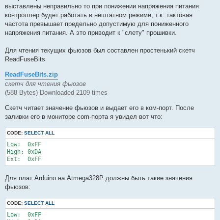
выставлены неправильно то при понижении напряжения питания
контроллер будет работать в нештатном режиме, т.к. тактовая
частота превышает предельно допустимую для пониженного
напряжения питания. А это приводит к "слету" прошивки.
Для чтения текущих фьюзов был составлен простенький скетч
ReadFuseBits
ReadFuseBits.zip
скетч для чтения фьюзов
(588 Bytes) Downloaded 2109 times
Скетч читает значение фьюзов и выдает его в ком-порт. После
заливки его в мониторе com-порта я увидел вот что:
CODE:
SELECT ALL
Low:  0xFF

High: 0xDA

Для плат Arduino на Atmega328P должны быть такие значения
фьюзов:
CODE:
SELECT ALL
Low:  0xFF
