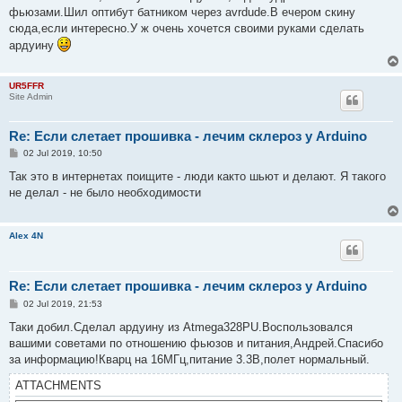
фьюзами.Шил оптибут батником через avrdude.В ечером скину
сюда,если интересно.У ж очень хочется своими руками сделать
ардуину
UR5FFR
Site Admin
Re: Если слетает прошивка - лечим склероз у Arduino
P
02 Jul 2019, 10:50
o
s
Так это в интернетах поищите - люди както шьют и делают. Я такого
t
не делал - не было необходимости
Alex 4N
Re: Если слетает прошивка - лечим склероз у Arduino
P
02 Jul 2019, 21:53
o
s
Таки добил.Сделал ардуину из Atmega328PU.Воспользовался
t
вашими советами по отношению фьюзов и питания,Андрей.Спасибо
за информацию!Кварц на 16МГц,питание 3.3В,полет нормальный.
ATTACHMENTS