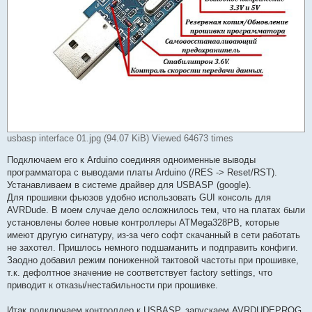
usbasp interface 01.jpg (94.07 KiB) Viewed 64673 times
Подключаем его к Arduino соединяя одноименные выводы
программатора с выводами платы Arduino (/RES -> Reset/RST).
Устанавливаем в системе драйвер для USBASP (google).
Для прошивки фьюзов удобно использовать GUI консоль для
AVRDude. В моем случае дело осложнилось тем, что на платах были
установлены более новые контроллеры ATMega328PB, которые
имеют другую сигнатуру, из-за чего софт скачанный в сети работать
не захотел. Пришлось немного подшаманить и подправить конфиги.
Заодно добавил режим пониженной тактовой частоты при прошивке,
т.к. дефолтное значение не соответствует factory settings, что
приводит к отказы/нестабильности при прошивке.
Итак подключаем контроллер к USBASP, запускаем AVRDUDEPROG.