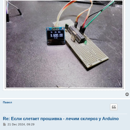
Павел
Re: Если слетает прошивка - лечим склероз у Arduino
P
21 Dec 2024, 09:29
o