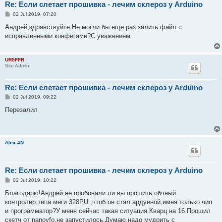
Re: Если слетает прошивка - лечим склероз у Arduino
P
02 Jul 2019, 07:20
o
s
Андрей,здравствуйте.Не могли бы еще раз залить файл с
t
исправленными конфигами?С уважением.
UR5FFR
Site Admin
Re: Если слетает прошивка - лечим склероз у Arduino
P
02 Jul 2019, 09:22
o
s
Перезалил
t
Alex 4N
Re: Если слетает прошивка - лечим склероз у Arduino
P
02 Jul 2019, 10:22
o
s
Благодарю!Андрей,не пробовали ли вы прошить обчный
t
контролер,типа меги 328PU ,чтоб он стал ардуиной,имея только чип
и программатор?У меня сейчас такая ситуация.Кварц на 16.Прошил
скетч от nanovfo,не запустилось.Думаю,надо мудрить с