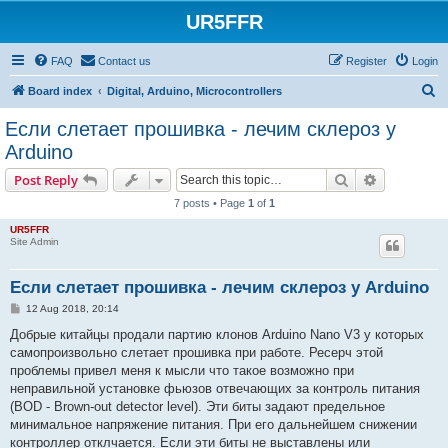
UR5FFR
FAQ
Contact us
Register
Login
S
Board index
Digital, Arduino, Microcontrollers
e
Если слетает прошивка - лечим склероз у
a
Arduino
r
Search
Advanced s
Post Reply
c
7 posts • Page
1
of
1
h
UR5FFR
Site Admin
Если слетает прошивка - лечим склероз у Arduino
P
12 Aug 2018, 20:14
o
s
Добрые китайцы продали партию клонов Arduino Nano V3 у которых
t
самопроизвольно слетает прошивка при работе. Ресерч этой
проблемы привел меня к мысли что такое возможно при
неправильной установке фьюзов отвечающих за контроль питания
(BOD - Brown-out detector level). Эти биты задают предельное
минимальное напряжение питания. При его дальнейшем снижении
контроллер отклчается. Если эти биты не выставлены или