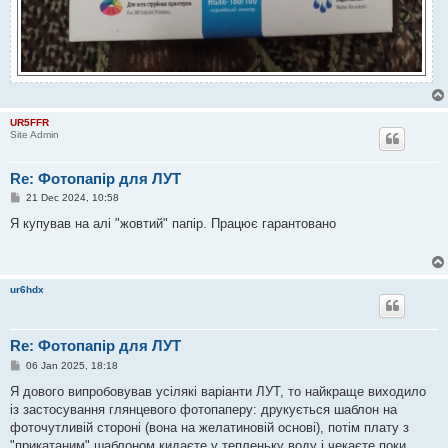
UR5FFR
Site Admin
Re: Фотопапір для ЛУТ
P
21 Dec 2024, 10:58
o
s
Я купував на алі "жовтий" папір. Працює гарантовано
t
ur6hdx
Re: Фотопапір для ЛУТ
P
06 Jan 2025, 18:18
o
s
Я дового випробовував усілякі варіанти ЛУТ, то найкраще виходило
t
із застосування глянцевого фотопаперу: друкується шаблон на
фоточутливій стороні (вона на желатиновій основі), потім плату з
"прикатаним" шаблоном кидаєте у тепленьку воду і чекаєте поки