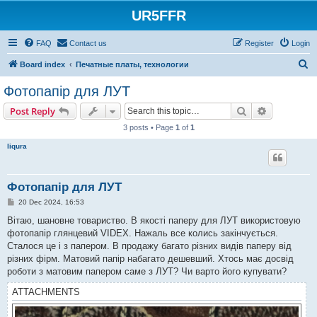
UR5FFR
FAQ
Contact us
Register
Login
S
Board index
Печатные платы, технологии
e
Фотопапір для ЛУТ
a
Search
Advanced s
Post Reply
r
3 posts • Page
1
of
1
c
liqura
h
Фотопапір для ЛУТ
P
20 Dec 2024, 16:53
o
s
Вітаю, шановне товариство. В якості паперу для ЛУТ використовую
t
фотопапір глянцевий VIDEX. Нажаль все колись закінчується.
Сталося це і з папером. В продажу багато різних видів паперу від
різних фірм. Матовий папір набагато дешевший. Хтось має досвід
роботи з матовим папером саме з ЛУТ? Чи варто його купувати?
ATTACHMENTS