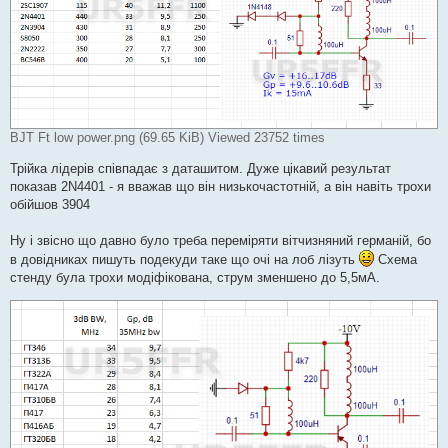
BJT Ft low power.png (69.65 KiB) Viewed 23752 times
Трійка лідерів співпадає з даташитом. Дуже цікавий результат
показав 2N4401 - я вважав що він низькочастотній, а він навіть трохи
обійшов 3904
Ну і звісно що давно було треба переміряти вітчизняний германій, бо
в довідниках пишуть подекуди таке що очі на лоб лізуть
Схема
стенду була трохи модіфікована, струм зменшено до 5,5мА.