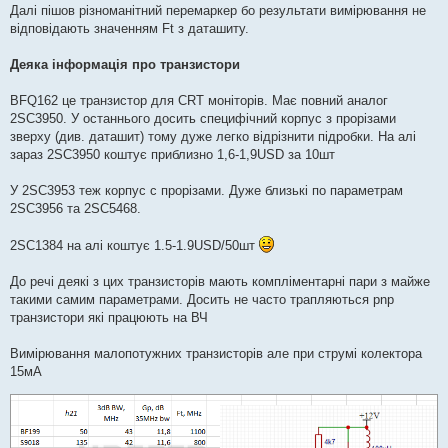
Далі пішов різноманітний перемаркер бо результати вимірювання не
відповідають значенням Ft з даташиту.
Деяка інформація про транзистори
BFQ162 це транзистор для CRT моніторів. Має повний аналог
2SC3950. У останнього досить специфічний корпус з прорізами
зверху (див. даташит) тому дуже легко відрізнити підробки. На алі
зараз 2SC3950 коштує приблизно 1,6-1,9USD за 10шт
У 2SC3953 теж корпус с прорізами. Дуже близькі по параметрам
2SC3956 та 2SC5468.
2SC1384 на алі коштує 1.5-1.9USD/50шт
До речі деякі з цих транзисторів мають компліментарні пари з майже
такими самим параметрами. Досить не часто трапляються pnp
транзистори які працюють на ВЧ
Вимірювання малопотужних транзисторів але при струмі колектора
15мА