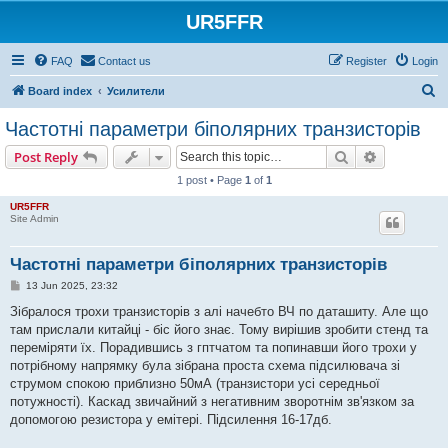
UR5FFR
FAQ
Contact us
Register
Login
S
Board index
Усилители
e
Частотні параметри біполярних транзисторів
a
Search
Advanced s
Post Reply
r
1 post • Page
1
of
1
c
UR5FFR
h
Site Admin
Частотні параметри біполярних транзисторів
P
13 Jun 2025, 23:32
o
s
Зібралося трохи транзисторів з алі начебто ВЧ по даташиту. Але що
t
там прислали китайці - біс його знає. Тому вирішив зробити стенд та
переміряти їх. Порадившись з гптчатом та попинавши його трохи у
потрібному напрямку була зібрана проста схема підсилювача зі
струмом спокою приблизно 50мА (транзистори усі середньої
потужності). Каскад звичайний з негативним зворотнім зв'язком за
допомогою резистора у емітері. Підсилення 16-17дб.