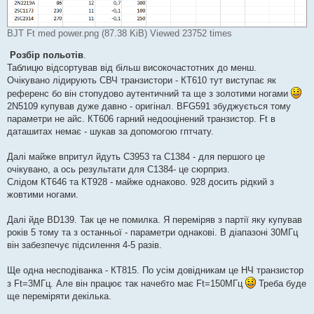
BJT Ft med power.png (87.38 KiB) Viewed 23752 times
Розбір польотів
.
Таблицю відсортував від більш високочастотних до менш.
Очікувано лідирують СВЧ транзистори - КТ610 тут виступає як
референс бо він стопудово аутентичний та ще з золотими ногами
2N5109 купував дуже давно - оригінал. BFG591 збуджується тому
параметри не айс. КТ606 гарний недооцінений транзистор. Ft в
даташитах немає - шукав за допомогою гптчату.
Далі майже впритул йдуть С3953 та С1384 - для першого це
очікувано, а ось результати для С1384- це сюрприз.
Слідом КТ646 та КТ928 - майже однаково. 928 досить рідкий з
жовтими ногами.
Далі йде BD139. Так це не помилка. Я переміряв з партії яку купував
років 5 тому та з останньої - параметри однакові. В діапазоні 30МГц
він забезпечує підсилення 4-5 разів.
Ще одна несподіванка - КТ815. По усім довідникам це НЧ транзистор
з Ft=3МГц. Але він працює так начебто має Ft=150МГц
Треба буде
ще переміряти декілька.