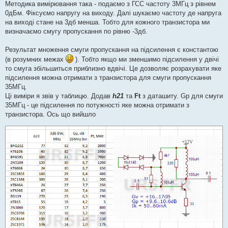
Методика вимірювання така - подаємо з ГСС частоту 3МГц з рівнем
0дБм. Фіксуємо напругу на виходу. Далі шукаємо частоту де напруга
на виході стане на 3дб менша. Тобто для кожного транзистора ми
визначаємо смугу пропускання по рівню -3дб.
Результат множення смуги пропускання на підсилення є константою
(в розумних межах
). Тобто якщо ми зменшимо підсилення у двічі
то смуга збільшиться приблизно вдвічі. Це дозволяє розрахувати яке
підсилення можна отримати з транзистора для смуги пропускання
35МГц.
Ці виміри я звів у таблицю. Додав
h21
та
Ft
з даташиту. Gp для смуги
35МГц - це підсилення по потужності яке можна отримати з
транзистора. Ось що вийшло