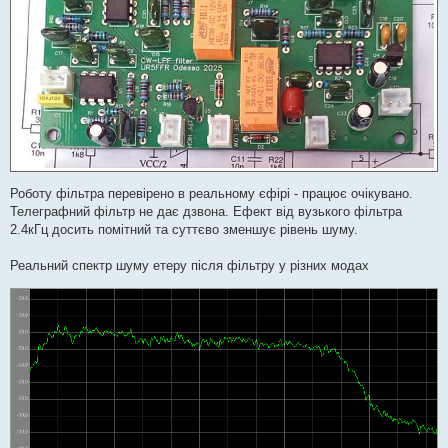
Роботу фільтра перевірено в реальному єфірі - працює очікувано.
Телеграфний фільтр не дає дзвона. Ефект від вузького фільтра
2.4кГц досить помітний та суттєво зменшує рівень шуму.
Реальний спектр шуму етеру після фільтру у різних модах