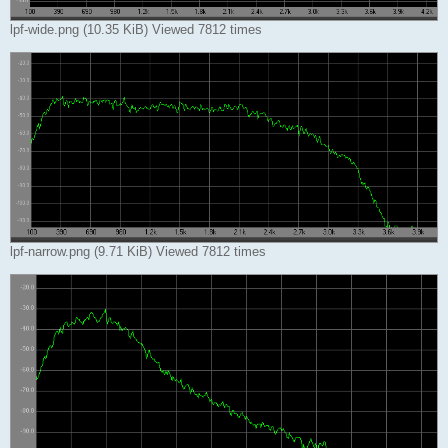
lpf-wide.png (10.35 KiB) Viewed 7812 times
lpf-narrow.png (9.71 KiB) Viewed 7812 times