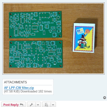
ATTACHMENTS
AF LPF-CW filter.zip
(47.58 KiB) Downloaded 182 times
Post Reply