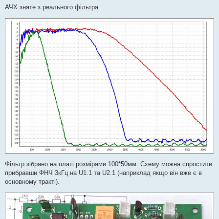
АЧХ зняте з реального фільтра
Фільтр зібрано на платі розмірами 100*50мм. Схему можна спростити
прибравши ФНЧ 3кГц на U1.1 та U2.1 (наприклад якщо він вже є в
основному тракті).