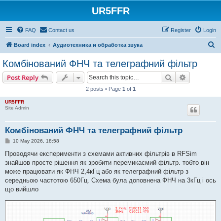
UR5FFR
FAQ
Contact us
Register
Login
S
Board index
Аудиотехника и обработка звука
e
Комбінований ФНЧ та телеграфний фільтр
a
Search
Advanced s
Post Reply
r
2 posts • Page
1
of
1
c
UR5FFR
h
Site Admin
Комбінований ФНЧ та телеграфний фільтр
P
10 May 2026, 18:58
o
s
Проводячи експерименти з схемами активних фільтрів в RFSim
t
знайшов просте рішення як зробити перемикаємий фільтр. тобто він
може працювати як ФНЧ 2,4кГц або як телеграфний фільтр з
середньою частотою 650Гц. Схема була доповнена ФНЧ на 3кГц і ось
що вийшло