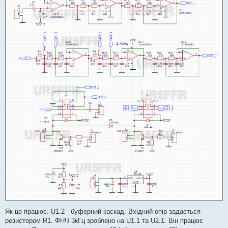
Як це працює. U1.2 - буферний каскад. Вхідний опір задається
резистором R1. ФНЧ 3кГц зроблено на U1.1 та U2.1. Він працює