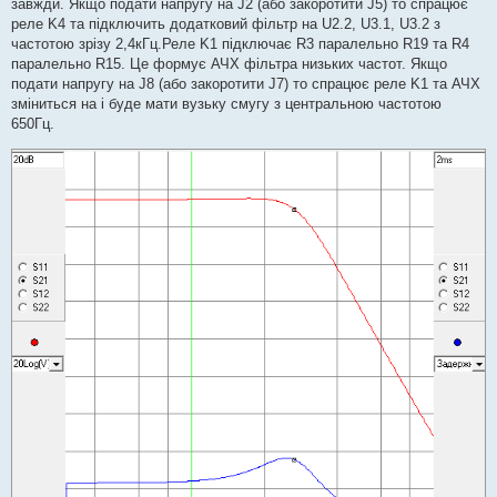
завжди. Якщо подати напругу на J2 (або закоротити J5) то спрацює
реле K4 та підключить додатковий фільтр на U2.2, U3.1, U3.2 з
частотою зрізу 2,4кГц.Реле K1 підключає R3 паралельно R19 та R4
паралельно R15. Це формує АЧХ фільтра низьких частот. Якщо
подати напругу на J8 (або закоротити J7) то спрацює реле K1 та АЧХ
зміниться на і буде мати вузьку смугу з центральною частотою
650Гц.