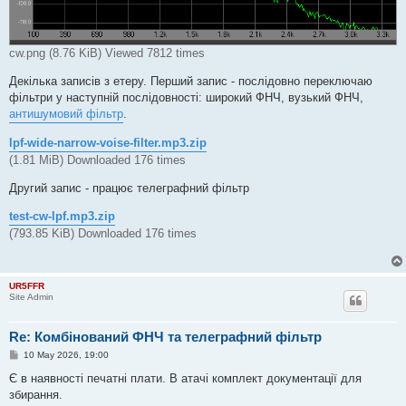
cw.png (8.76 KiB) Viewed 7812 times
Декілька записів з етеру. Перший запис - послідовно переключаю
фільтри у наступній послідовності: широкий ФНЧ, вузький ФНЧ,
антишумовий фільтр
.
lpf-wide-narrow-voise-filter.mp3.zip
(1.81 MiB) Downloaded 176 times
Другий запис - працює телеграфний фільтр
test-cw-lpf.mp3.zip
(793.85 KiB) Downloaded 176 times
UR5FFR
Site Admin
Re: Комбінований ФНЧ та телеграфний фільтр
P
10 May 2026, 19:00
o
s
Є в наявності печатні плати. В атачі комплект документації для
t
збирання.