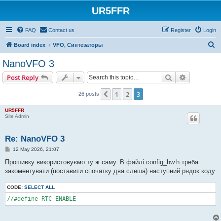
UR5FFR
FAQ
Contact us
Register
Login
S
Board index
VFO, Синтезаторы
e
NanoVFO 3
a
Search
Advanced s
Post Reply
r
c
1
2
3
Previous
26 posts
h
UR5FFR
Site Admin
Re: NanoVFO 3
P
12 May 2026, 21:07
o
s
Прошивку використовуємо ту ж саму. В файлі config_hw.h треба
t
закоментувати (поставити спочатку два слеша) наступний рядок коду
CODE:
SELECT ALL
//#define RTC_ENABLE