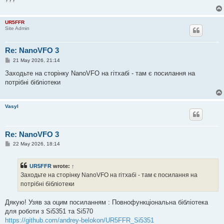
UR5FFR
Site Admin
Re: NanoVFO 3
P
21 May 2026, 21:14
o
s
Заходьте на сторінку NanoVFO на гітхабі - там є посилання на
t
потрібні бібліотеки
Vasyl
Re: NanoVFO 3
P
22 May 2026, 18:14
o
s
t
UR5FFR
wrote:
↑
Заходьте на сторінку NanoVFO на гітхабі - там є посилання на
потрібні бібліотеки
Дякую! Узяв за оцим посиланням : Повнофункціональна бібліотека
для роботи з Si5351 та Si570
https://github.com/andrey-belokon/UR5FFR_Si5351