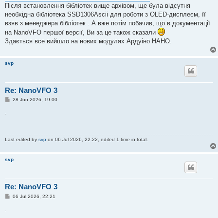
Після встановлення бібліотек вище архівом, ще була відсутня
необхідна бібліотека SSD1306Ascii для роботи з OLED-дисплеєм, її
взяв з менеджера бібліотек . А вже потім побачив, що в документації
на NanoVFO першої версії, Ви за це також сказали
Здається все вийшло на нових модулях Ардуіно НАНО.
svp
Re: NanoVFO 3
P
28 Jun 2026, 19:00
o
s
.
t
Last edited by
svp
on 06 Jul 2026, 22:22, edited 1 time in total.
svp
Re: NanoVFO 3
P
06 Jul 2026, 22:21
o
s
.
t