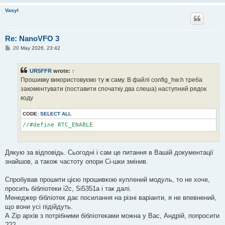
Vasyl
Re: NanoVFO 3
P
20 May 2026, 23:42
o
s
t
UR5FFR
wrote:
↑
Прошивку використовуємо ту ж саму. В файлі config_hw.h треба
закоментувати (поставити спочатку два слеша) наступний рядок
коду
CODE:
SELECT ALL
//#define RTC_ENABLE
Дякую за відповідь. Сьогодні і сам це питання в Вашій документації
знайшов, а також частоту опори Сі-шки змінив.
Спробував прошити цією прошивкою куплений модуль, то не хоче,
просить бібліотеки i2c, Si5351a і так далі.
Менеджер бібліотек дає посилання на різні варіанти, я не впевнений,
що вони усі підійдуть.
А Zip архів з потрібними бібліотеками можна у Вас, Андрій, попросити
???