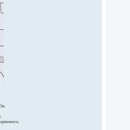
кОм.
с
дорівнюють