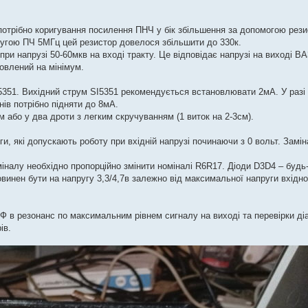
 потрібно коригування посилення ПНЧ у бік збільшення за допомогою рези
ругою ПЧ 5МГц цей резистор довелося збільшити до 330к.
и напрузі 50-60мкв на вході тракту. Це відповідає напрузі на виході B
овлений на мінімум.
5351. Вихідний струм SI5351 рекомендується встановлювати 2мА. У разі
нів потрібно підняти до 8мА.
 або у два дроти з легким скручуванням (1 виток на 2-3см).
и, які допускають роботу при вхідній напрузі починаючи з 0 вольт. Замін
іналу необхідно пропорційно змінити номіналі R6R17. Діоди D3D4 – будь
винен бути на напругу 3,3/4,7в залежно від максимальної напруги вхідн
в резонанс по максимальним рівнем сигналу на виході та перевірки ді
ів.