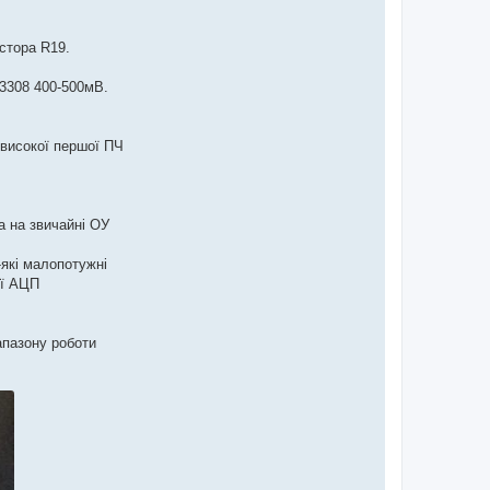
стора R19.
A3308 400-500мВ.
 високої першої ПЧ
а на звичайні ОУ
-які малопотужні
ої АЦП
апазону роботи