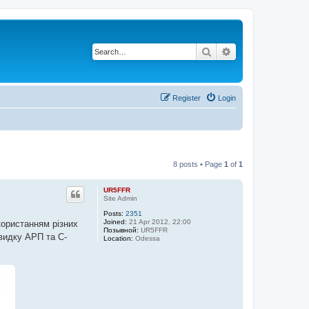
Search
Advanced search
Register
Login
8 posts • Page
1
of
1
UR5FFR
Site Admin
Posts:
2351
Joined:
21 Apr 2012, 22:00
користанням різних
Позывной:
UR5FFR
швидку АРП та С-
Location:
Odessa