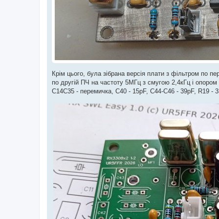
Крім цього, була зібрана версія плати з фільтром по 
по другій ПЧ на частоту 5МГц з смугою 2,4кГц і опором 
C14C35 - перемичка, C40 - 15pF, C44-C46 - 39pF, R19 - 