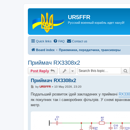
UR5FFR
Русский военный корабль идет нахуй!
Quick links
FAQ
Contact us
Board index
Приемники, передатчики, трансиверы
Приймач RX3308x2
S
Post Reply
Приймач RX3308x2
P
by
UR5FFR
»
10 May 2026, 23:20
o
s
Подальший розвиток ідей закладених у приймачі
RX330
t
як покупних так і саморобних фільтрів. У схемі врахов
метр.