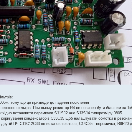
льтрів:
300ом, тому що це призведе до падіння посилення
 першого фільтра. При цьому резистор R4 не повинен бути більшим за 1
необхідно встановити перемички SJ1SJ2 або SJ3SJ4 типорозміру 0805
я коригування конденсаторів C33C35 щоб налаштувати обмотки в резонан
по другій ПЧ C11C12C33 не встановлюються, C14C35 - перемичка, R8R20 