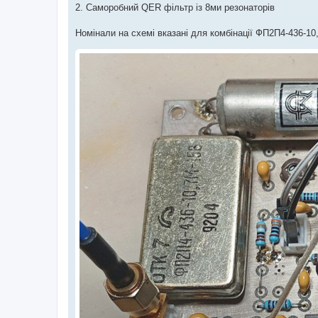
2. Саморобний QER фільтр із 8ми резонаторів
Номінали на схемі вказані для комбінації ФП2П4-436-1