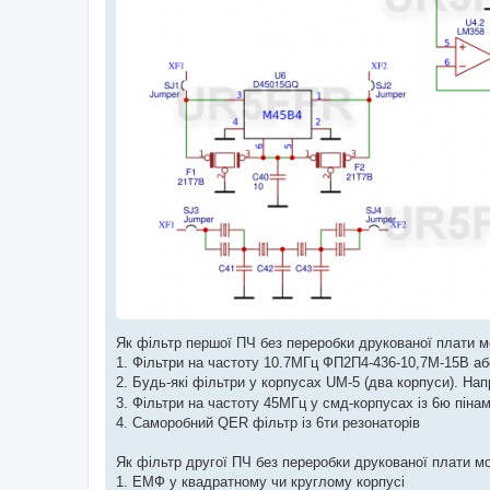
Як фільтр першої ПЧ без переробки друкованої плати 
1. Фільтри на частоту 10.7МГц ФП2П4-436-10,7М-15В або
2. Будь-які фільтри у корпусах UM-5 (два корпуси). На
3. Фільтри на частоту 45МГц у смд-корпусах із 6ю піна
4. Саморобний QER фільтр із 6ти резонаторів
Як фільтр другої ПЧ без переробки друкованої плати м
1. ЕМФ у квадратному чи круглому корпусі