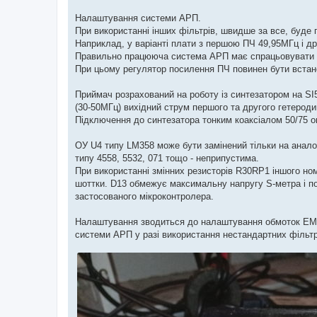
Налаштування системи АРП.
При використанні інших фільтрів, швидше за все, буде
Наприклад, у варіанті плати з першою ПЧ 49,95МГц і д
Правильно працююча система АРП ​​має спрацьовувати пр
При цьому регулятор посилення ПЧ повинен бути встан
Приймач розрахований на роботу із синтезатором на SI
(30-50МГц) вихідний струм першого та другого гетероди
Підключення до синтезатора тонким коаксіалом 50/75 ом
ОУ U4 типу LM358 може бути замінений тільки на аналог
типу 4558, 5532, 071 тощо - неприпустима.
При використанні змінних резисторів R30RP1 іншого ном
шоттки. D13 обмежує максимальну напругу S-метра і по
застосованого мікроконтролера.
Налаштування зводиться до налаштування обмоток ЕМФ 
системи АРП у разі використання нестандартних фільтр