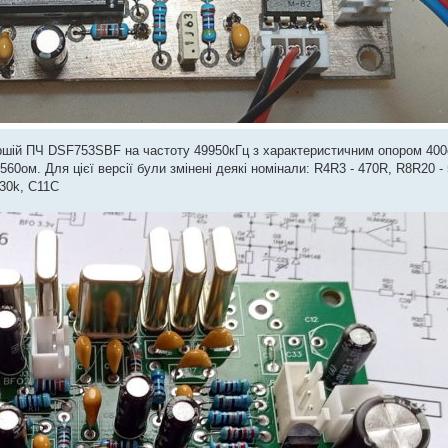
першій ПЧ DSF753SBF на частоту 49950кГц з характеристичним опором 40
560ом. Для цієї версії були змінені деякі номінали: R4R3 - 470R, R8R20 -
330k, C11C