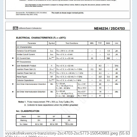
vysokofrekvencni-tranzistory-2sc4703-2sc5773-150543983.jpeg (55.63