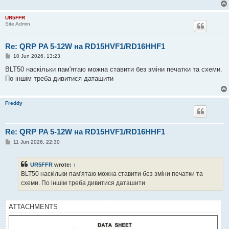
UR5FFR
Site Admin
Re: QRP PA 5-12W на RD15HVF1/RD16HHF1
P
10 Jun 2026, 13:23
o
s
BLT50 наскільки пам'ятаю можна ставити без зміни печатки та схеми.
t
По іншім треба дивитися даташити
Freddy
Re: QRP PA 5-12W на RD15HVF1/RD16HHF1
P
11 Jun 2026, 22:30
o
s
t
UR5FFR
wrote:
↑
BLT50 наскільки пам'ятаю можна ставити без зміни печатки та
схеми. По іншім треба дивитися даташити
ATTACHMENTS