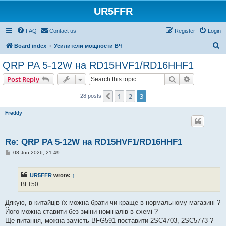
UR5FFR
FAQ
Contact us
Register
Login
S
Board index
Усилители мощности ВЧ
e
QRP PA 5-12W на RD15HVF1/RD16HHF1
a
Search
Advanced s
Post Reply
r
c
1
2
3
Previous
28 posts
h
Freddy
Re: QRP PA 5-12W на RD15HVF1/RD16HHF1
P
08 Jun 2026, 21:49
o
s
t
UR5FFR
wrote:
↑
BLT50
Дякую, в китайців їх можна брати чи краще в нормальному магазині ?
Його можна ставити без зміни номіналів в схемі ?
Ще питання, можна замість BFG591 поставити 2SC4703, 2SC5773 ?