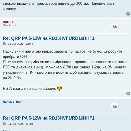
спокою вихідного транзистора підняв до 300 ма. Напевне так і
залишу.
UR5FFR
Site Admin
Re: QRP PA 5-12W на RD15HVF1/RD16HHF1
P
23 Jul 2026, 22:43
o
s
Наскільки я пам'ятаю ніяких завалів по частоті не було. Спробуйте
t
прибрати С44.
Я не зовсім розумію як ви вимірювали - правильно подавати сигнал з
ГСС та дивитися вихід. Можливо ДПФ має завал 1-2дб на ВЧ бендах
у порівнянні з НЧ - цього вже досить щоб вихідна потужність впала
на 20-40%
PS А взагалі то гарно вийшло
Ramzes_Igor
Re: QRP PA 5-12W на RD15HVF1/RD16HHF1
P
24 Jul 2026, 11:49
o
s