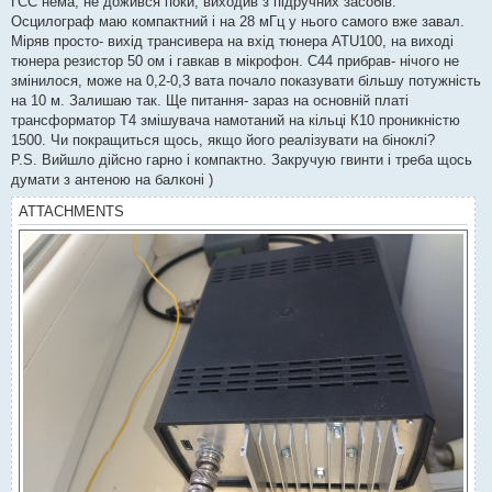
ГСС нема, не дожився поки, виходив з підручних засобів.
t
Осцилограф маю компактний і на 28 мГц у нього самого вже завал.
Міряв просто- вихід трансивера на вхід тюнера ATU100, на виході
тюнера резистор 50 ом і гавкав в мікрофон. С44 прибрав- нічого не
змінилося, може на 0,2-0,3 вата почало показувати більшу потужність
на 10 м. Залишаю так. Ще питання- зараз на основній платі
трансформатор Т4 змішувача намотаний на кільці К10 проникністю
1500. Чи покращиться щось, якщо його реалізувати на біноклі?
P.S. Вийшло дійсно гарно і компактно. Закручую гвинти і треба щось
думати з антеною на балконі )
ATTACHMENTS