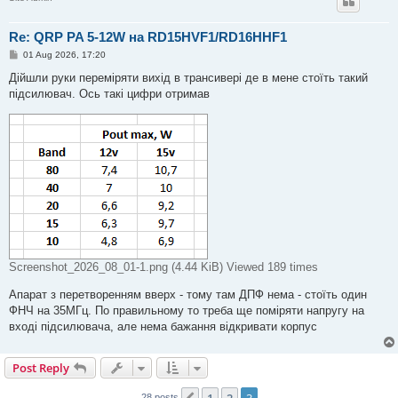
Re: QRP PA 5-12W на RD15HVF1/RD16HHF1
P
01 Aug 2026, 17:20
o
s
Дійшли руки переміряти вихід в трансивері де в мене стоїть такий
t
підсилювач. Ось такі цифри отримав
Screenshot_2026_08_01-1.png (4.44 KiB) Viewed 189 times
Апарат з перетворенням вверх - тому там ДПФ нема - стоїть один
ФНЧ на 35МГц. По правильному то треба ще поміряти напругу на
вході підсилювача, але нема бажання відкривати корпус
Post Reply
1
2
3
28 posts