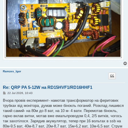
Ramzes_Igor
Re: QRP PA 5-12W на RD15HVF1/RD16HHF1
P
22 Jul 2026, 10:43
o
s
Вчора провів експеримент- намотав трансформатор на феритових
t
трубках від монітора, думав може бінокль поганий. Розклад лишився
такий самий- на 80м до 8 ват, на 10 м- 4 вати. Перемотав бінокль,
гарно вклав витки, мотав вже емальпроводом 0,4, 2/5 витків, чогось
так захотілося. Зарядив акумулятор, тепер при 16 вольтах в ssb на
80м-9,5 ват, 40м-8,7 ват, 20м-8,7 ват, 15м-6,2 ват, 10м-6,5 ват. Струм