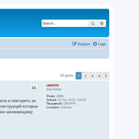
Search
Advanced search
Register
Login
1
2
3
4
Next
35 posts
UR5FFR
Site Admin
Posts:
2351
Joined:
21 Apr 2012, 22:00
ели и повторять их
Позывной:
UR5FFR
конструкций которые
Location:
Odessa
енно начинающему