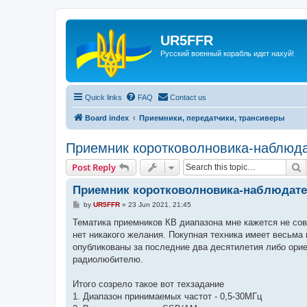
UR5FFR
Русский военный корабль идет нахуй!
Quick links
FAQ
Contact us
Board index
Приемники, передатчики, трансиверы
Приемник коротковолновика-наблюд
S
Post Reply
Приемник коротковолновика-наблюдат
P
by
UR5FFR
»
23 Jun 2021, 21:45
o
s
Тематика приемников КВ диапазона мне кажется не сов
t
нет никакого желания. Покупная техника имеет весьма
опубликованы за последние два десятилетия либо ори
радиолюбителю.
Итого созрело такое вот техзадание
1. Диапазон принимаемых частот - 0,5-30МГц