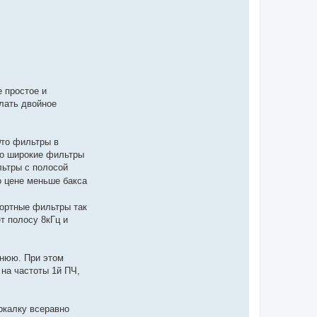
 простое и
лать двойное
Это фильтры в
но широкие фильтры
льтры с полосой
 цене меньше бакса
портные фильтры так
т полосу 8кГц и
нюю. При этом
на частоты 1й ПЧ,
ркалку всеравно