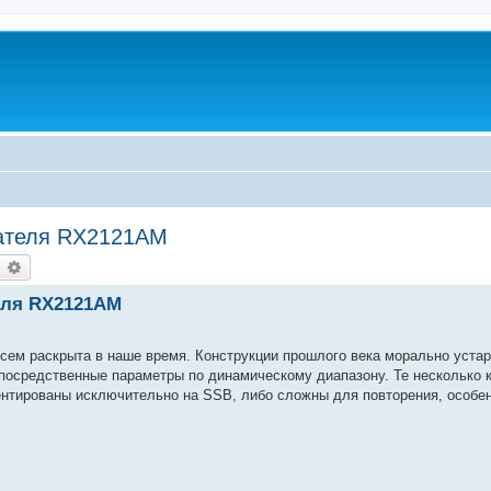
ателя RX2121AM
earch
Advanced search
еля RX2121AM
сем раскрыта в наше время. Конструкции прошлого века морально устар
 посредственные параметры по динамическому диапазону. Те несколько 
ентированы исключительно на SSB, либо сложны для повторения, особ