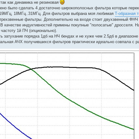
 так как динамика не резиновая
шено было сделать 4 достаточно широкополосных фильтра которые пер
..19МГц, 18МГц..31МГц. Для фильтров выбрана моя любимая
Т-образная 
трехзвенные фильтры. Дополнительно на входе стоит двухзвенный ФНЧ 
 В качестве индуктивностей примены покупные "полосатые" дросселя. Н
частоту 1й ПЧ (опционально).
ь затухание порядка 1дб на НЧ бендах и не хуже чем 2.5дб в диапазоне
Реальная АЧХ получившихся фильтров практически идеально совпала с р