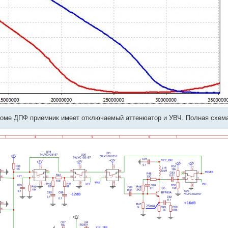
оме ДПФ приемник имеет отключаемый аттенюатор и УВЧ. Полная схема