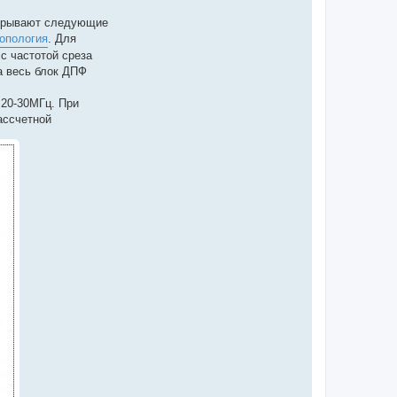
екрывают следующие
топология
. Для
с частотой среза
а весь блок ДПФ
 20-30МГц. При
ассчетной