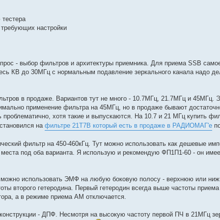
 тестера
 требующих настройки
прос - выбор фильтров и архитектуры приемника. Для приема SSB самое
есь КВ до 30МГц с нормальным подавление зеркального канала надо де
ьтров в продаже. Вариантов тут не много - 10.7МГц, 21.7МГц и 45МГц. 
имально применение фильтра на 45МГц, но в продаже бывают достаточ
ь проблематично, хотя такие и выпускаются. На 10.7 и 21 МГц купить фи
остановился на
фильтре 21T7B который есть в продаже в РАДИОМАГ'е
по
ческий фильтр на 450-460кГц. Тут можно использовать как дешевые им
места под оба варианта. Я использую и рекомендую ФП1П1-60 - он имее
 можно использовать ЭМФ на любую боковую полосу - верхнюю или ниж
ты второго гетеродина. Первый гетеродин всегда выше частоты приема 
тора, а в режиме приема АМ отключается.
нструкции - ДПФ. Несмотря на высокую частоту первой ПЧ в 21МГц зе