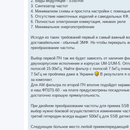
2. Виды модуляции - SSB/AM
3. Синтезатор частот
4. Минимализм схемы и простота настройки с помощью
5. Отсутствие намоточных изделий и самодельных КФ,
6. Полностью электронная коммутация, никаких реле
7. Минимальное энергопотребление
Исходя из таких требований первый и самый важный во
доставабельное - обычный ЭМФ. Но чтобы перекрыть в
преобразование частоты.
Выбор первой ПЧ так же будет зависеть от наличия фил
двухкорпусном исполнении и корпусах UM-1/UM-5. Опт
полосой 15-30кГц. Найти фильтр с полосой 7.5кГц очен
7.5кГц не проблема даже в Украине
В результате я 
за комплект.
Для АМ фильтра по второй ПЧ вполне подойдет керами
и наш ФП1П1-60 - на плате предусмотрены посадочные 
достаточно хорошую прямоугольность.
При двойном преобразовании частоты для приема SSB
выбор нужно боковой осуществляется изменением часто
третий гетеродин всегда выдает 500кГц для SSB детек
Следующее больное место любой приемопередающей ко