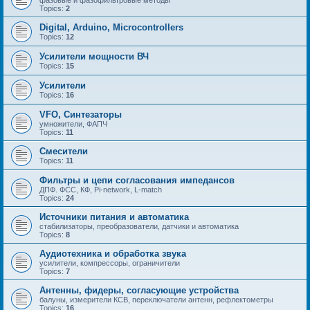
Topics:
2
Digital, Arduino, Microcontrollers
Topics:
12
Усилители мощности ВЧ
Topics:
15
Усилители
Topics:
16
VFO, Синтезаторы
умножители, ФАПЧ
Topics:
11
Смесители
Topics:
11
Фильтры и цепи согласования импедансов
ДПФ. ФСС, КФ, Pi-network, L-match
Topics:
24
Источники питания и автоматика
стабилизаторы, преобразователи, датчики и автоматика
Topics:
8
Аудиотехника и обработка звука
усилители, компрессоры, ограничители
Topics:
7
Антенны, фидеры, согласующие устройства
балуны, измерители КСВ, переключатели антенн, рефлектометры
Topics:
16