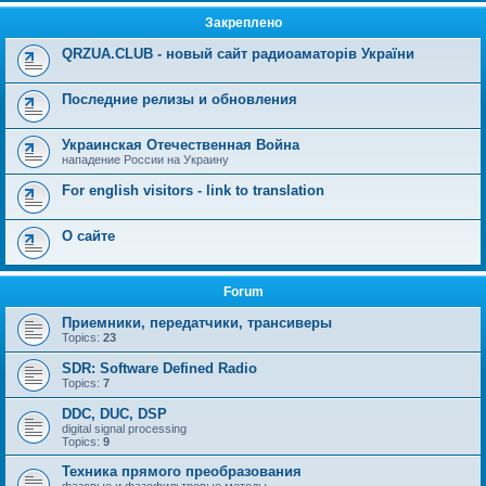
Закреплено
QRZUA.CLUB - новый сайт радиоаматорів України
Последние релизы и обновления
Украинская Отечественная Война
нападение России на Украину
For english visitors - link to translation
О сайте
Forum
Приемники, передатчики, трансиверы
Topics:
23
SDR: Software Defined Radio
Topics:
7
DDC, DUC, DSP
digital signal processing
Topics:
9
Техника прямого преобразования
фазовые и фазофильтровые методы