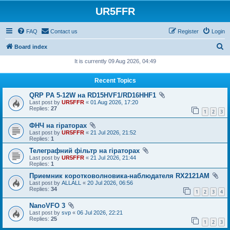
UR5FFR
FAQ
Contact us
Register
Login
S
Board index
e
It is currently 09 Aug 2026, 04:49
a
Recent Topics
r
QRP PA 5-12W на RD15HVF1/RD16HHF1
c
Last post by
UR5FFR
«
01 Aug 2026, 17:20
h
Replies:
27
1
2
3
ФНЧ на гіраторах
Last post by
UR5FFR
«
21 Jul 2026, 21:52
Replies:
1
Телеграфний фільтр на гіраторах
Last post by
UR5FFR
«
21 Jul 2026, 21:44
Replies:
1
Приемник коротковолновика-наблюдателя RX2121AM
Last post by
ALLALL
«
20 Jul 2026, 06:56
Replies:
34
1
2
3
4
NanoVFO 3
Last post by
svp
«
06 Jul 2026, 22:21
Replies:
25
1
2
3